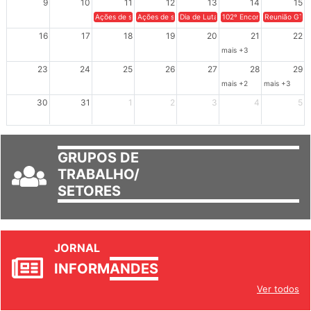
9
10
11
12
13
14
15
Ações de solidariedade a Cuba no Rio Grande do Sul - 100 anos 
Ações de solidariedade a Cuba no Rio Grande do Su
Dia de Luta em Defesa de Cuba e da S
102º Encontro da Regional
Reunião GTPE
16
17
18
19
20
21
22
mais +3
23
24
25
26
27
28
29
mais +2
mais +3
30
31
1
2
3
4
5
GRUPOS DE
TRABALHO/
SETORES
JORNAL
INFORM
ANDES
Ver todos