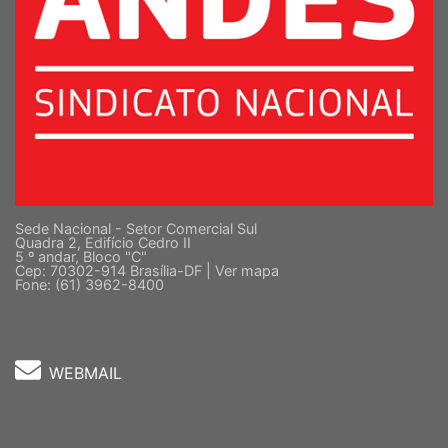
Sede Nacional - Setor Comercial Sul
Quadra 2, Edifício Cedro II
5 º andar, Bloco "C"
Cep: 70302-914 Brasília-DF |
Ver mapa
Fone: (61) 3962-8400
WEBMAIL