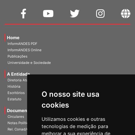
Home
InformANDES PDF
InformANDES Online
Publicações
Universidade e Sociedade
A Entidade
Diretoria Atual
História
O nosso site usa
Escritórios
Estatuto
cookies
Documentos
Circulares
Utilizamos cookies e outras
Notas Políticas
tecnologias de medição para
Rel. Conad/Congresso
melhorar a sua experiência de