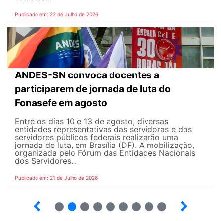
Publicado em: 22 de Julho de 2026
ANDES-SN convoca docentes a
participarem de jornada de luta do
Fonasefe em agosto
Entre os dias 10 e 13 de agosto, diversas
entidades representativas das servidoras e dos
servidores públicos federais realizarão uma
jornada de luta, em Brasília (DF). A mobilização,
organizada pelo Fórum das Entidades Nacionais
dos Servidores...
Publicado em: 21 de Julho de 2026
2
3
4
5
6
7
8
9