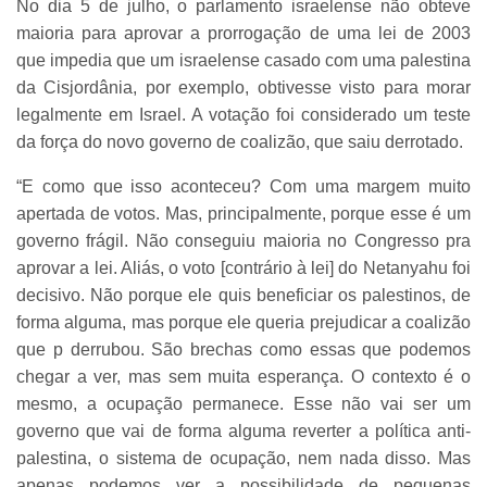
No dia 5 de julho, o parlamento israelense não obteve
maioria para aprovar a prorrogação de uma lei de 2003
que impedia que um israelense casado com uma palestina
da Cisjordânia, por exemplo, obtivesse visto para morar
legalmente em Israel. A votação foi considerado um teste
da força do novo governo de coalizão, que saiu derrotado.
“E como que isso aconteceu? Com uma margem muito
apertada de votos. Mas, principalmente, porque esse é um
governo frágil. Não conseguiu maioria no Congresso pra
aprovar a lei. Aliás, o voto [contrário à lei] do Netanyahu foi
decisivo. Não porque ele quis beneficiar os palestinos, de
forma alguma, mas porque ele queria prejudicar a coalizão
que p derrubou. São brechas como essas que podemos
chegar a ver, mas sem muita esperança. O contexto é o
mesmo, a ocupação permanece. Esse não vai ser um
governo que vai de forma alguma reverter a política anti-
palestina, o sistema de ocupação, nem nada disso. Mas
apenas podemos ver a possibilidade de pequenas