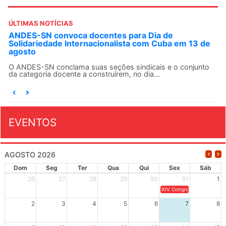
ÚLTIMAS NOTÍCIAS
ANDES-SN convoca docentes para Dia de
Solidariedade Internacionalista com Cuba em 13 de
agosto
O ANDES-SN conclama suas seções sindicais e o conjunto
da categoria docente a construírem, no dia...
EVENTOS
AGOSTO 2026
Dom
Seg
Ter
Qua
Qui
Sex
Sáb
26
27
28
29
30
31
1
XIV Congresso Brasileiro 
2
3
4
5
6
7
8