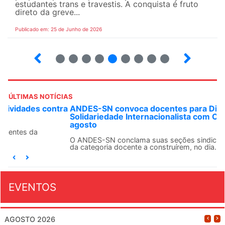
estudantes trans e travestis. A conquista é fruto
direto da greve...
Publicado em: 25 de Junho de 2026
2
3
4
5
6
7
8
9
ÚLTIMAS NOTÍCIAS
ANDES-SN convoca docentes para Dia de
Solidariedade Internacionalista com Cuba em 13 de
agosto
O ANDES-SN conclama suas seções sindicais e o conjunto
da categoria docente a construírem, no dia...
EVENTOS