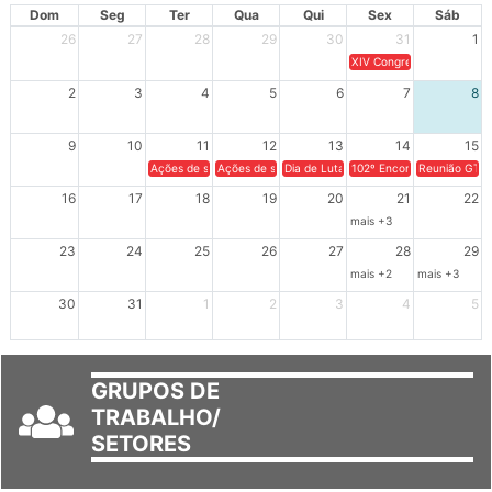
AGOSTO 2026
Dom
Seg
Ter
Qua
Qui
Sex
Sáb
26
27
28
29
30
31
1
XIV Congresso Brasileiro 
2
3
4
5
6
7
8
9
10
11
12
13
14
15
Ações de solidariedade a Cuba no Rio Grande do Sul - 100 anos 
Ações de solidariedade a Cuba no Rio Grande do Su
Dia de Luta em Defesa de Cuba e da S
102º Encontro da Regional
Reunião GTPE
16
17
18
19
20
21
22
mais +3
23
24
25
26
27
28
29
mais +2
mais +3
30
31
1
2
3
4
5
GRUPOS DE
TRABALHO/
SETORES