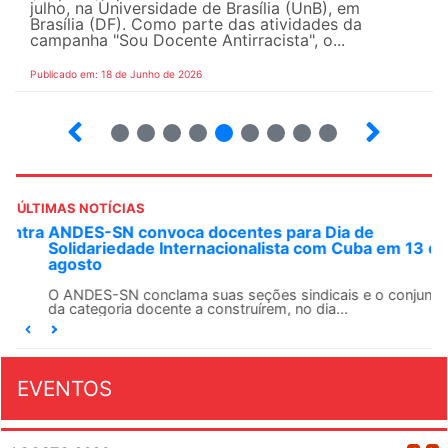
julho, na Universidade de Brasília (UnB), em
Brasília (DF). Como parte das atividades da
campanha "Sou Docente Antirracista", o...
Publicado em: 18 de Junho de 2026
2
3
4
5
6
7
8
9
10
ÚLTIMAS NOTÍCIAS
ANDES-SN convoca docentes para Dia de
Solidariedade Internacionalista com Cuba em 13 de
agosto
O ANDES-SN conclama suas seções sindicais e o conjunto
da categoria docente a construírem, no dia...
EVENTOS