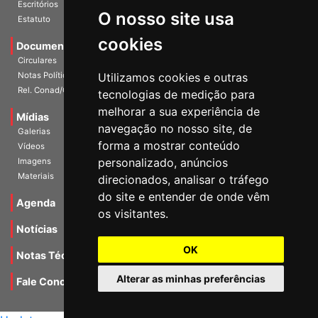
História
O nosso site usa
Escritórios
Estatuto
cookies
Documentos
Circulares
Utilizamos cookies e outras
Notas Políticas
tecnologias de medição para
Rel. Conad/Congresso
melhorar a sua experiência de
navegação no nosso site, de
Mídias
Galerias
forma a mostrar conteúdo
Vídeos
personalizado, anúncios
Imagens
direcionados, analisar o tráfego
Materiais
do site e entender de onde vêm
os visitantes.
Agenda
Notícias
OK
Notas Técnicas
Alterar as minhas preferências
Fale Conocsco
MANTIDO POR Camaleão Soft