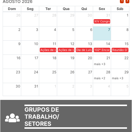
AGOSTO 2026
Dom
Seg
Ter
Qua
Qui
Sex
Sáb
26
27
28
29
30
31
1
XIV Congresso Brasileiro 
2
3
4
5
6
7
8
9
10
11
12
13
14
15
Ações de solidariedade a Cuba no Rio Grande do Sul - 100 anos 
Ações de solidariedade a Cuba no Rio Grande do Su
Dia de Luta em Defesa de Cuba e da S
102º Encontro da Regional
Reunião GTPE
16
17
18
19
20
21
22
mais +3
23
24
25
26
27
28
29
mais +2
mais +3
30
31
1
2
3
4
5
GRUPOS DE
TRABALHO/
SETORES