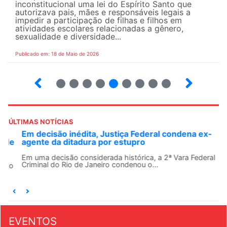
inconstitucional uma lei do Espírito Santo que
autorizava pais, mães e responsáveis legais ​​a
impedir a participação de filhas e filhos em
atividades escolares relacionadas a gênero,
sexualidade e diversidade...
Publicado em: 18 de Maio de 2026
5
6
7
8
9
10
12
13
ÚLTIMAS NOTÍCIAS
Em decisão inédita, Justiça Federal condena ex-
agente da ditadura por estupro
Em uma decisão considerada histórica, a 2ª Vara Federal
Criminal do Rio de Janeiro condenou o...
EVENTOS