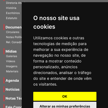
História
Escritórios
Estatuto
O nosso site usa
Documentos
cookies
Circulares
Notas Políticas
Utilizamos cookies e outras
Rel. Conad/Congresso
tecnologias de medição para
Mídias
melhorar a sua experiência de
Galerias
navegação no nosso site, de
Vídeos
forma a mostrar conteúdo
Imagens
personalizado, anúncios
Materiais
direcionados, analisar o tráfego
Agenda
do site e entender de onde vêm
os visitantes.
Notícias
Notas Técnicas
OK
Fale Conocsco
Alterar as minhas preferências