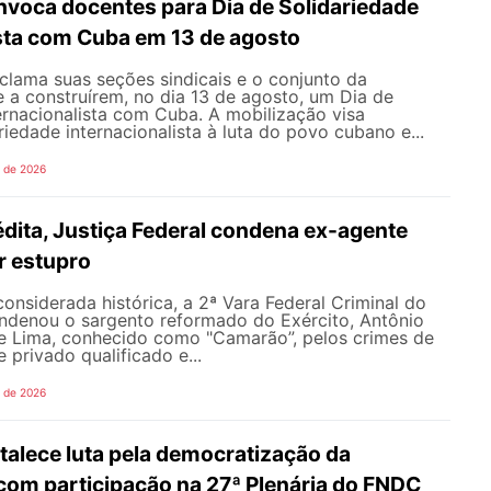
oca docentes para Dia de Solidariedade
ista com Cuba em 13 de agosto
ama suas seções sindicais e o conjunto da
 a construírem, no dia 13 de agosto, um Dia de
ernacionalista com Cuba. A mobilização visa
riedade internacionalista à luta do povo cubano e...
o de 2026
dita, Justiça Federal condena ex-agente
or estupro
nsiderada histórica, a 2ª Vara Federal Criminal do
ondenou o sargento reformado do Exército, Antônio
de Lima, conhecido como "Camarão”, pelos crimes de
 privado qualificado e...
o de 2026
alece luta pela democratização da
om participação na 27ª Plenária do FNDC