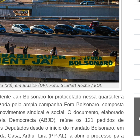
AG
 (30), em Brasília (DF). Foto: Scarlett Rocha / EOL
nte Jair Bolsonaro foi protocolado nessa quarta-feira
ganizada pela ampla campanha Fora Bolsonaro, composta
 movimentos sindical e social. O documento, elaborado
 pela Democracia (ABJD), reúne os 121 pedidos de
 Deputados desde o início do mandato Bolsonaro, em
da Casa, Arthur Lira (PP-AL), a abrir o processo para