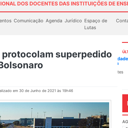
IONAL DOS DOCENTES DAS INSTITUIÇÕES DE ENS
entos
Comunicação
Agenda
Jurídico
Espaço de
Cont
Lutas
s protocolam superpedido
ÚL
AN
Bolsonaro
So
13
O 
co
dia
alizado em 30 de Junho de 2021 às 19h46