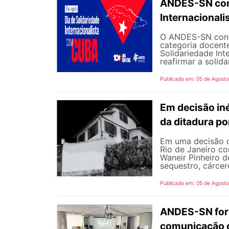
ANDES-SN conv
Internacional
O ANDES-SN concl
categoria docente
Solidariedade Int
reafirmar a solida
Publicado em: 05 de Agost
Em decisão iné
da ditadura p
Em uma decisão co
Rio de Janeiro c
Waneir Pinheiro 
sequestro, cárcere
Publicado em: 05 de Agost
ANDES-SN fort
comunicação c