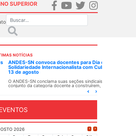
INO SUPERIOR
ato
TIMAS NOTÍCIAS
DES-SN convoca docentes para Dia de
lidariedade Internacionalista com Cuba em
 de agosto
ANDES-SN conclama suas seções sindicais e o
njunto da categoria docente a construírem, no
...
EVENTOS