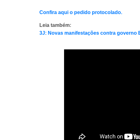
Confira aqui o pedido protocolado.
Leia também:
3J: Novas manifestações contra governo