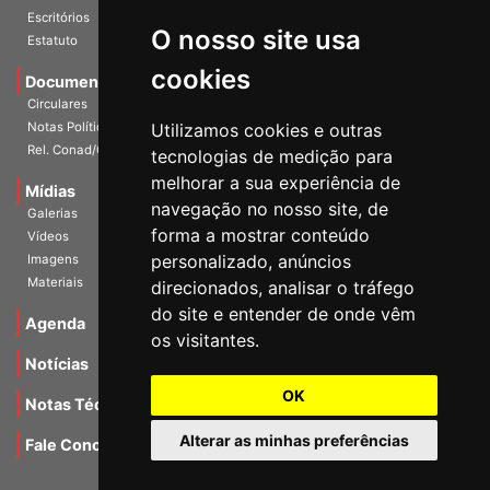
História
O nosso site usa
Escritórios
Estatuto
cookies
Documentos
Circulares
Utilizamos cookies e outras
Notas Políticas
tecnologias de medição para
Rel. Conad/Congresso
melhorar a sua experiência de
navegação no nosso site, de
Mídias
Galerias
forma a mostrar conteúdo
Vídeos
personalizado, anúncios
Imagens
direcionados, analisar o tráfego
Materiais
do site e entender de onde vêm
os visitantes.
Agenda
Notícias
OK
Notas Técnicas
Alterar as minhas preferências
Fale Conocsco