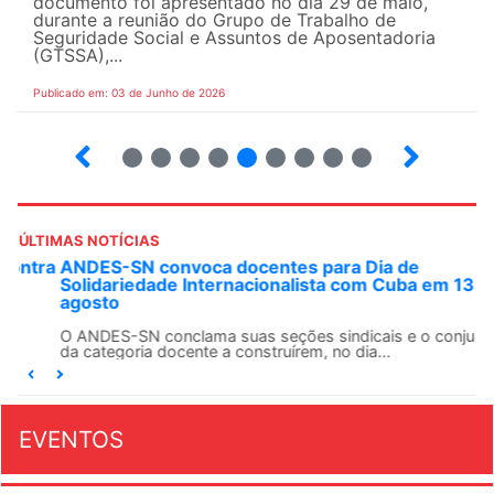
documento foi apresentado no dia 29 de maio,
durante a reunião do Grupo de Trabalho de
Seguridade Social e Assuntos de Aposentadoria
(GTSSA),...
Publicado em: 03 de Junho de 2026
3
4
5
6
7
8
9
10
ÚLTIMAS NOTÍCIAS
ANDES-SN convoca docentes para Dia de
Solidariedade Internacionalista com Cuba em 13 de
agosto
O ANDES-SN conclama suas seções sindicais e o conjunto
da categoria docente a construírem, no dia...
EVENTOS