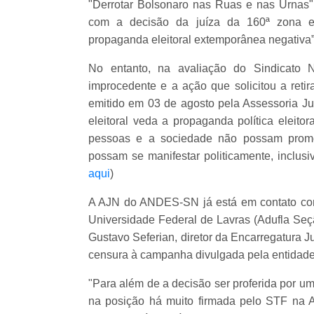
"Derrotar Bolsonaro nas Ruas e nas Urnas
com a decisão da juíza da 160ª zona elei
propaganda eleitoral extemporânea negativa”
No entanto, na avaliação do Sindicato Na
improcedente e a ação que solicitou a retir
emitido em 03 de agosto pela Assessoria J
eleitoral veda a propaganda política eleito
pessoas e a sociedade não possam promov
possam se manifestar politicamente, inclusi
aqui
)
A AJN do ANDES-SN já está em contato com
Universidade Federal de Lavras (Adufla Seç
Gustavo Seferian, diretor da Encarregatura J
censura à campanha divulgada pela entida
"Para além de a decisão ser proferida por um
na posição há muito firmada pelo STF na 