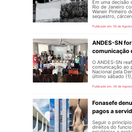
Em uma decisão co
Rio de Janeiro c
Waneir Pinheiro 
sequestro, cárcere
Publicado em: 05 de Agost
ANDES-SN fort
comunicação c
O ANDES-SN reafi
comunicação ao p
Nacional pela De
último sábado (1),
Publicado em: 04 de Agost
Fonasefe denu
pagos a servi
Seguir o princípi
direitos do funci
privilégios e pro