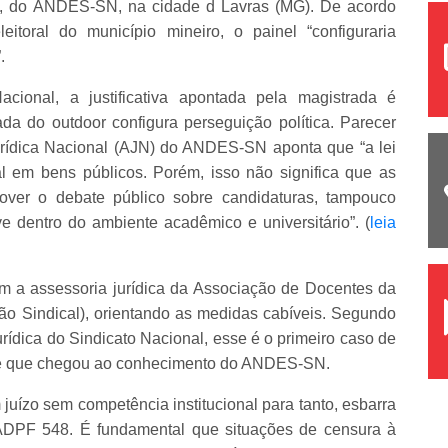
", do ANDES-SN, na cidade d Lavras (MG). De acordo
toral do município mineiro, o painel “configuraria
.
cional, a justificativa apontada pela magistrada é
ada do outdoor configura perseguição política. Parecer
urídica Nacional (AJN) do ANDES-SN aponta que “a lei
ral em bens públicos. Porém, isso não significa que as
er o debate público sobre candidaturas, tampouco
ve dentro do ambiente acadêmico e universitário”. (
leia
 a assessoria jurídica da Associação de Docentes da
ão Sindical), orientando as medidas cabíveis. Segundo
urídica do Sindicato Nacional, esse é o primeiro caso de
de que chegou ao conhecimento do ANDES-SN.
 juízo sem competência institucional para tanto, esbarra
ADPF 548. É fundamental que situações de censura à