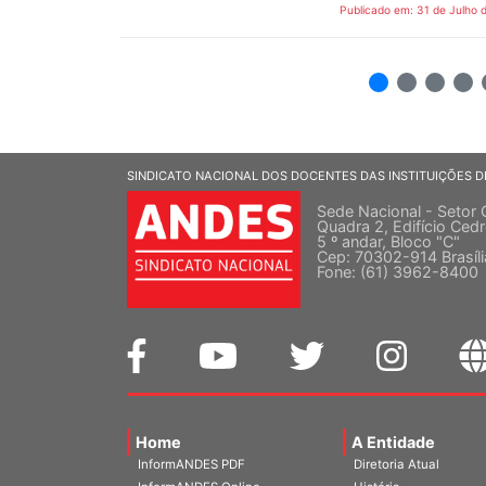
Publicado em: 31 de Julho 
2
3
4
5
SINDICATO NACIONAL DOS DOCENTES DAS INSTITUIÇÕES D
Sede Nacional - Setor 
Quadra 2, Edifício Cedr
5 º andar, Bloco "C"
Cep: 70302-914 Brasíl
Fone: (61) 3962-8400
Home
A Entidade
InformANDES PDF
Diretoria Atual