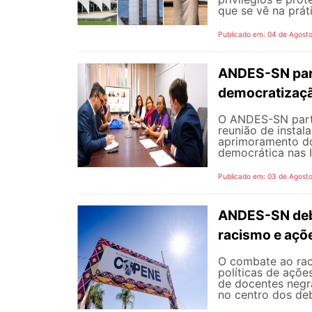
que se vê na prát
Publicado em: 04 de Agost
ANDES-SN part
democratizaçã
O ANDES-SN partic
reunião de instal
aprimoramento do
democrática nas I
Publicado em: 03 de Agost
ANDES-SN deba
racismo e açõ
O combate ao rac
políticas de açõe
de docentes negra
no centro dos de