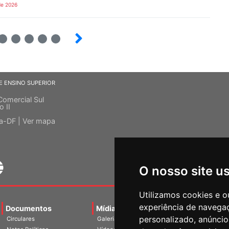
de 2026
6
7
8
9
E ENSINO SUPERIOR
Comercial Sul
o II
ia-DF |
Ver mapa
O nosso site u
Utilizamos cookies e o
experiência de navega
Documentos
Mídias
Agenda
Notíci
personalizado, anúncios
Circulares
Galerias