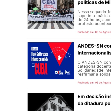
políticas de Mi
Nessa segunda-fe
superior e básica
de 24 horas, aco
protesto aconteceu
Publicado em: 06 de Agost
ANDES-SN conv
Internacional
O ANDES-SN concl
categoria docente
Solidariedade Int
reafirmar a solida
Publicado em: 05 de Agost
Em decisão iné
da ditadura p