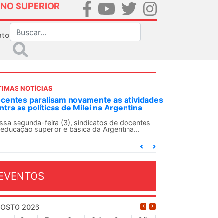
INO SUPERIOR
ato
TIMAS NOTÍCIAS
as atividades
ANDES-SN convoca docentes para Dia de
rgentina
Solidariedade Internacionalista com Cub
13 de agosto
 de docentes
entina...
O ANDES-SN conclama suas seções sindicais e
conjunto da categoria docente a construírem, no
dia...
EVENTOS
OSTO 2026