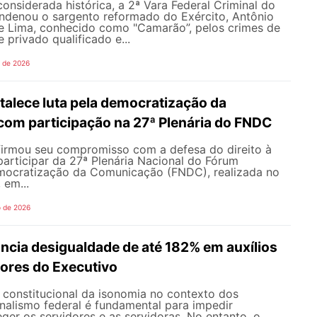
nsiderada histórica, a 2ª Vara Federal Criminal do
ondenou o sargento reformado do Exército, Antônio
de Lima, conhecido como "Camarão”, pelos crimes de
 privado qualificado e...
o de 2026
alece luta pela democratização da
om participação na 27ª Plenária do FNDC
rmou seu compromisso com a defesa do direito à
articipar da 27ª Plenária Nacional do Fórum
mocratização da Comunicação (FNDC), realizada no
 em...
o de 2026
ncia desigualdade de até 182% em auxílios
dores do Executivo
o constitucional da isonomia no contexto dos
onalismo federal é fundamental para impedir
teger os servidores e as servidoras. No entanto, o