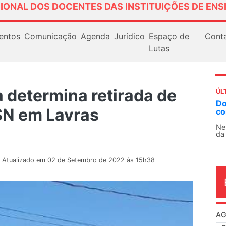
IONAL DOS DOCENTES DAS INSTITUIÇÕES DE ENS
entos
Comunicação
Agenda
Jurídico
Espaço de
Cont
Lutas
 determina retirada de
ÚL
Docentes paralisam novamente 
N em Lavras
contra as políticas de Milei na A
Nessa segunda-feira (3), sindicatos
da educação superior e básica da Arg
Atualizado em 02 de Setembro de 2022 às 15h38
AG