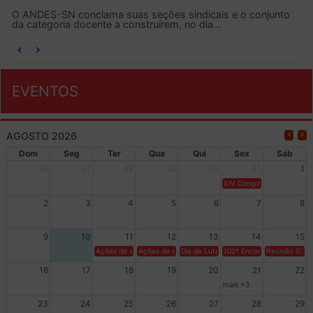
O ANDES-SN conclama suas seções sindicais e o conjunto
da categoria docente a construírem, no dia...
EVENTOS
AGOSTO 2026
Dom
Seg
Ter
Qua
Qui
Sex
Sáb
26
27
28
29
30
31
1
XIV Congresso Brasileiro 
2
3
4
5
6
7
8
9
10
11
12
13
14
15
Ações de solidariedade a Cuba no Rio Grande do Sul - 100 anos 
Ações de solidariedade a Cuba no Rio Grande do Su
Dia de Luta em Defesa de Cuba e da S
102º Encontro da Regional
Reunião GTPE
16
17
18
19
20
21
22
mais +3
23
24
25
26
27
28
29