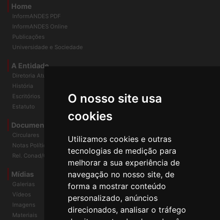
Home
InformANDES PDF
InformANDES Online
Publicações
Universidade e Sociedade
A Entidade
Diretoria Atual
História
O nosso site usa
Escritórios
Estatuto
cookies
Documentos
Circulares
Utilizamos cookies e outras
Notas Políticas
tecnologias de medição para
Rel. Conad/Congresso
melhorar a sua experiência de
navegação no nosso site, de
Mídias
Galerias
forma a mostrar conteúdo
Vídeos
personalizado, anúncios
Imagens
direcionados, analisar o tráfego
Materiais