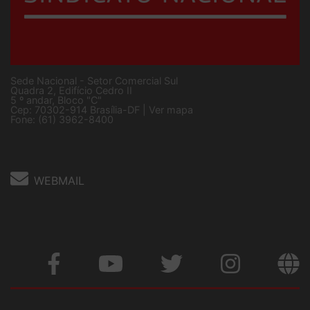
Sede Nacional - Setor Comercial Sul
Quadra 2, Edifício Cedro II
5 º andar, Bloco "C"
Cep: 70302-914 Brasília-DF |
Ver mapa
Fone: (61) 3962-8400
WEBMAIL