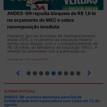
ANDES-SN repudia bloqueio de R$ 1,6 bi
no orçamento do MEC e cobra
recomposição imediata
Passando por um processo de desfinanciamento
desde 2015, o orçamento da educação federal
sofreu novo ataque, com o contingenciamento de
R$ 1,6 bilhão do Ministério da Educação (MEC). A
medida foi anunciada com a publicação do...
Publicado em: 17 de Junho de 2026
2
3
4
5
6
7
8
9
10
ÚLTIMAS NOTÍCIAS
ANDES-SN convoca docentes para Dia de
Solidariedade Internacionalista com Cuba em 13 de
agosto