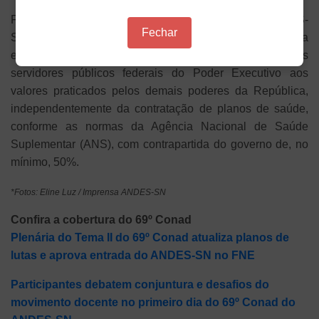
Foi deliberada, ainda, a resolução que orienta o ANDES-
Fechar
SN, em conjunto com o Fonasefe, a intensificar a luta pela
equiparação do auxílio-saúde das servidoras e dos
servidores públicos federais do Poder Executivo aos
valores praticados pelos demais poderes da República,
independentemente da contratação de planos de saúde,
conforme as normas da Agência Nacional de Saúde
Suplementar (ANS), com contrapartida do governo de, no
mínimo, 50%.
*Fotos: Eline Luz / Imprensa ANDES-SN
Confira a cobertura do 69º Conad
Plenária do Tema II do 69º Conad atualiza planos de
lutas e aprova entrada do ANDES-SN no FNE
Participantes debatem conjuntura e desafios do
movimento docente no primeiro dia do 69º Conad do