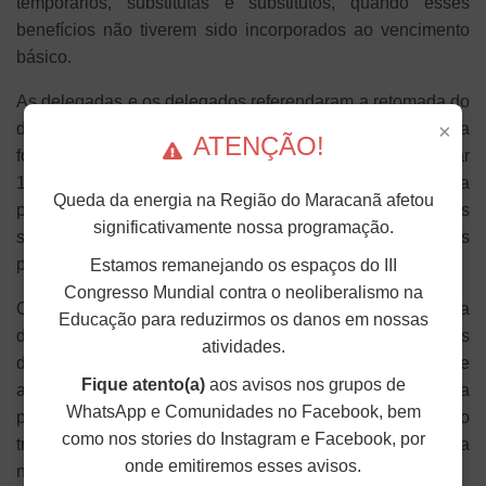
temporários, substitutas e substitutos, quando esses
benefícios não tiverem sido incorporados ao vencimento
básico.
As delegadas e os delegados referendaram a retomada do
debate no ANDES-SN, bem como no Fonasefe, para
×
ATENÇÃO!
fortalecer a luta contra o Projeto de Lei Complementar
189/2021, que propõe transferir ao INSS a competência
Queda da energia na Região do Maracanã afetou
para conceder e manter aposentadorias e pensões das
significativamente nossa programação.
servidoras e dos servidores das autarquias e fundações
públicas federais.
Estamos remanejando os espaços do III
Congresso Mundial contra o neoliberalismo na
Outro encaminhamento aprovado prevê a ampla
Educação para reduzirmos os danos em nossas
divulgação dos resultados da enquete sobre as condições
atividades.
de trabalho e saúde da categoria, com o objetivo de
Fique atento(a)
aos avisos nos grupos de
aprofundar as análises e evidenciar o avanço da
WhatsApp e Comunidades no Facebook, bem
precarização. As seções sindicais também deverão
como nos stories do Instagram e Facebook, por
trabalhar os dados em âmbito local, avaliando a
onde emitiremos esses avisos.
necessidade de ampliar a pesquisa.