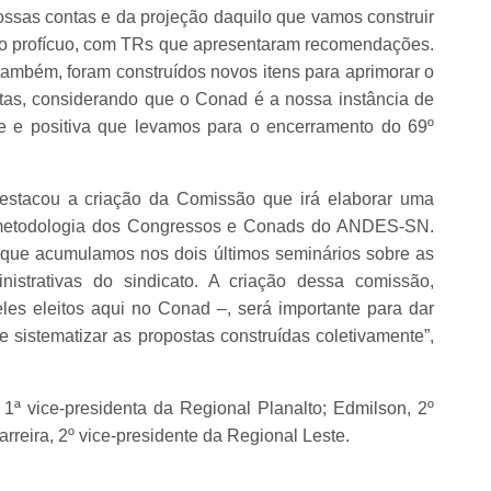
ssas contas e da projeção daquilo que vamos construir
to profícuo, com TRs que apresentaram recomendações.
ambém, foram construídos novos itens para aprimorar o
tas, considerando que o Conad é a nossa instância de
te e positiva que levamos para o encerramento do 69º
destacou a criação da Comissão que irá elaborar uma
a metodologia dos Congressos e Conads do ANDES-SN.
s que acumulamos nos dois últimos seminários sobre as
inistrativas do sindicato. A criação dessa comissão,
es eleitos aqui no Conad –, será importante para dar
 sistematizar as propostas construídas coletivamente”,
 vice-presidenta da Regional Planalto; Edmilson, 2º
rreira, 2º vice-presidente da Regional Leste.