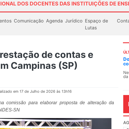
IONAL DOS DOCENTES DAS INSTITUIÇÕES DE ENS
entos
Comunicação
Agenda
Jurídico
Espaço de
Cont
Lutas
restação de contas e
ÚL
AN
em Campinas (SP)
So
13
O 
co
dia
alizado em 17 de Julho de 2026 às 13h16
a comissão para elaborar proposta de alteração da
 ANDES-SN