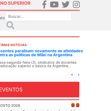
INO SUPERIOR
ato
TIMAS NOTÍCIAS
DES-SN convoca docentes para Dia de
lidariedade Internacionalista com Cuba em
 de agosto
ANDES-SN conclama suas seções sindicais e o
njunto da categoria docente a construírem, no
...
EVENTOS