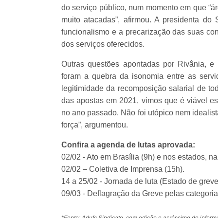
do serviço público, num momento em que “áre
muito atacadas”, afirmou. A presidenta do 
funcionalismo e a precarização das suas co
dos serviços oferecidos.
Outras questões apontadas por Rivânia, e t
foram a quebra da isonomia entre as servid
legitimidade da recomposição salarial de to
das apostas em 2021, vimos que é viável e
no ano passado. Não foi utópico nem idealist
força”, argumentou.
Confira a agenda de lutas aprovada:
02/02 - Ato em Brasília (9h) e nos estados, na
02/02 – Coletiva de Imprensa (15h).
14 a 25/02 - Jornada de luta (Estado de greve
09/03 - Deflagração da Greve pelas categoria
*Fonte: Adufc Sindicato, com edição e acréscimo de inf