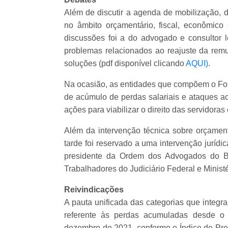
Além de discutir a agenda de mobilização, d
no âmbito orçamentário, fiscal, econômico
discussões foi a do advogado e consultor l
problemas relacionados ao reajuste da rem
soluções (pdf disponível clicando
AQUI)
.
Na ocasião, as entidades que compõem o Fon
de acúmulo de perdas salariais e ataques ao
ações para viabilizar o direito das servidora
Além da intervenção técnica sobre orçame
tarde foi reservado a uma intervenção jurídic
presidente da Ordem dos Advogados do B
Trabalhadores do Judiciário Federal e Minist
Reivindicações
A pauta unificada das categorias que integr
referente às perdas acumuladas desde o 
dezembro de 2021,
conforme o Índice de Pr