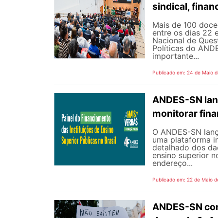
sindical, fina
Mais de 100 docen
entre os dias 22 
Nacional de Quest
Políticas do AND
importante...
Publicado em: 24 de Maio 
ANDES-SN lanç
monitorar fin
O ANDES-SN lançou
uma plataforma i
detalhado dos dad
ensino superior n
endereço...
Publicado em: 22 de Maio d
ANDES-SN conv