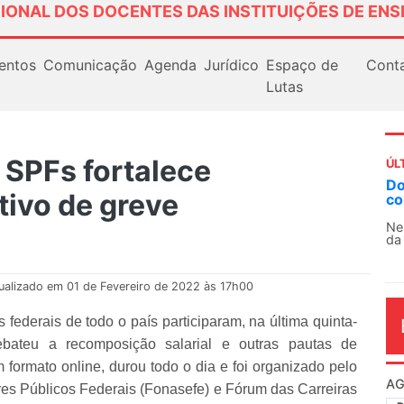
IONAL DOS DOCENTES DAS INSTITUIÇÕES DE ENS
entos
Comunicação
Agenda
Jurídico
Espaço de
Cont
Lutas
 SPFs fortalece
ÚL
Docentes paralisam novamente as atividades
AN
tivo de greve
contra as políticas de Milei na Argentina
So
13
Nessa segunda-feira (3), sindicatos de docentes
da educação superior e básica da Argentina...
O 
co
dia
ualizado em 01 de Fevereiro de 2022 às 17h00
 federais de todo o país participaram, na última quinta-
debateu a recomposição salarial e outras pautas de
 formato online, durou todo o dia e foi organizado pelo
AG
es Públicos Federais (Fonasefe) e Fórum das Carreiras