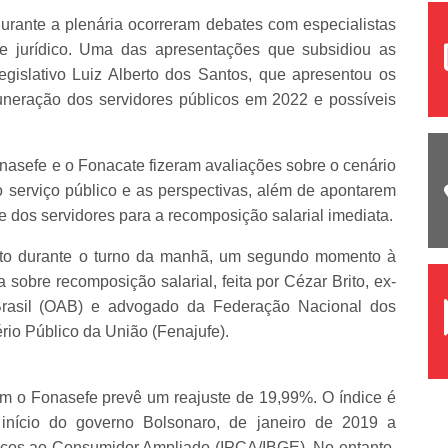
urante a plenária ocorreram debates com especialistas
 e jurídico. Uma das apresentações que subsidiou as
egislativo Luiz Alberto dos Santos, que apresentou os
uneração dos servidores públicos em 2022 e possíveis
asefe e o Fonacate fizeram avaliações sobre o cenário
 serviço público e as perspectivas, além de apontarem
s e dos servidores para a recomposição salarial imediata.
nto durante o turno da manhã, um segundo momento à
a sobre recomposição salarial, feita por Cézar Brito, ex-
rasil (OAB) e advogado da Federação Nacional dos
ério Público da União (Fenajufe).
am o Fonasefe prevê um reajuste de 19,99%. O índice é
início do governo Bolsonaro, de janeiro de 2019 a
eços ao Consumidor Ampliado (IPCA/IBGE).
No entanto,