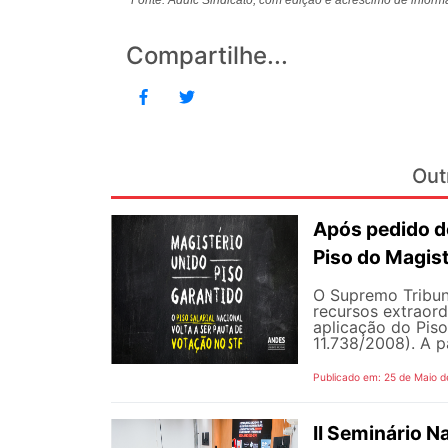
Compartilhe...
Out
Após pedido de
Piso do Magist
O Supremo Tribun
recursos extraord
aplicação do Piso 
11.738/2008). A p
Publicado em: 25 de Maio d
II Seminário 