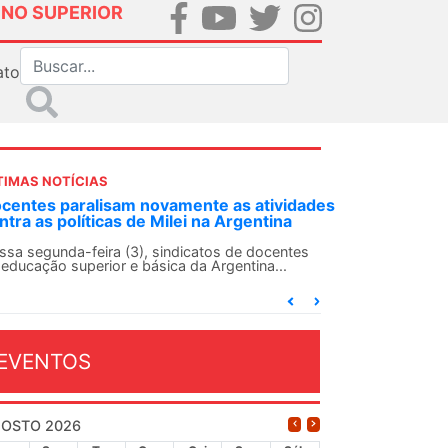
INO SUPERIOR
ato
TIMAS NOTÍCIAS
DES-SN convoca docentes para Dia de
lidariedade Internacionalista com Cuba em
 de agosto
ANDES-SN conclama suas seções sindicais e o
njunto da categoria docente a construírem, no
...
EVENTOS
OSTO 2026