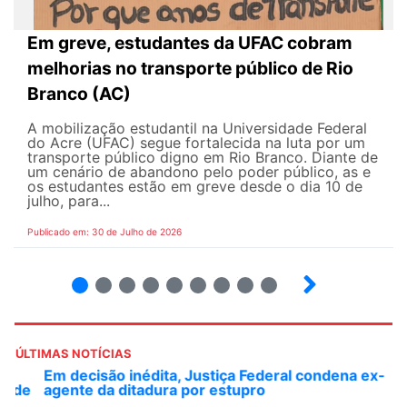
Em greve, estudantes da UFAC cobram
melhorias no transporte público de Rio
Branco (AC)
A mobilização estudantil na Universidade Federal
do Acre (UFAC) segue fortalecida na luta por um
transporte público digno em Rio Branco. Diante de
um cenário de abandono pelo poder público, as e
os estudantes estão em greve desde o dia 10 de
julho, para...
Publicado em: 30 de Julho de 2026
2
3
4
5
6
7
8
9
ÚLTIMAS NOTÍCIAS
Em decisão inédita, Justiça Federal condena ex-
agente da ditadura por estupro