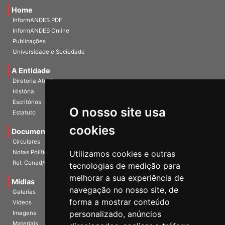
Home
InformANDES PDF
InformANDES Online
Publicações
Universidade e Sociedade
A Entidade
Diretoria Atual
História
Escritórios
Estatuto
O nosso site usa
Documentos
cookies
Circulares
Notas Políticas
Utilizamos cookies e outras
Rel. Conad/Congresso
tecnologias de medição para
Mídias
melhorar a sua experiência de
Galerias
navegação no nosso site, de
Vídeos
forma a mostrar conteúdo
Imagens
personalizado, anúncios
Materiais