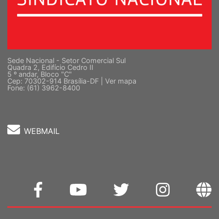
Sede Nacional - Setor Comercial Sul
Quadra 2, Edifício Cedro II
5 º andar, Bloco "C"
Cep: 70302-914 Brasília-DF |
Ver mapa
Fone: (61) 3962-8400
WEBMAIL