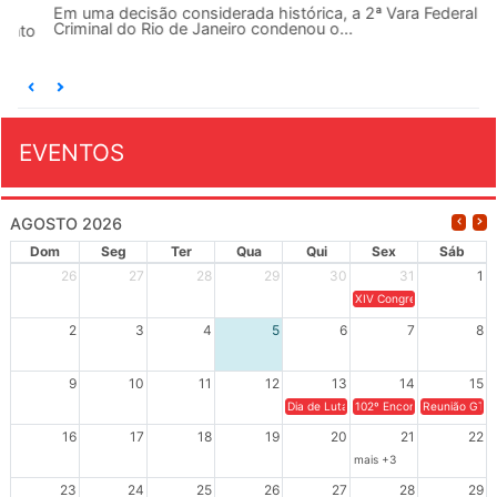
Em uma decisão considerada histórica, a 2ª Vara Federal
Criminal do Rio de Janeiro condenou o...
EVENTOS
AGOSTO 2026
Dom
Seg
Ter
Qua
Qui
Sex
Sáb
26
27
28
29
30
31
1
XIV Congresso Brasileiro 
2
3
4
5
6
7
8
9
10
11
12
13
14
15
Dia de Luta em Defesa de Cuba e da S
102º Encontro da Regional
Reunião GTPE
16
17
18
19
20
21
22
mais +3
23
24
25
26
27
28
29
mais +2
mais +3