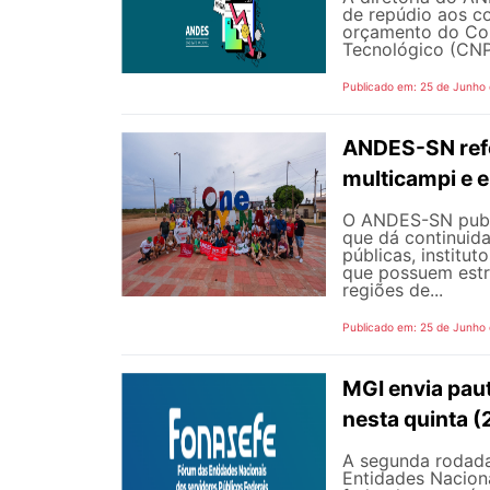
de repúdio aos c
orçamento do Con
Tecnológico (CNPq
Publicado em: 25 de Junho
ANDES-SN refo
multicampi e e
O ANDES-SN public
que dá continuid
públicas, institut
que possuem estr
regiões de...
Publicado em: 25 de Junho
MGI envia pau
nesta quinta (
A segunda rodada
Entidades Naciona