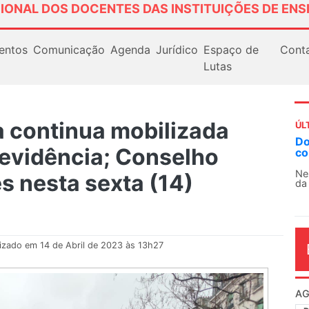
IONAL DOS DOCENTES DAS INSTITUIÇÕES DE ENS
entos
Comunicação
Agenda
Jurídico
Espaço de
Cont
Lutas
 continua mobilizada
ÚL
Docentes paralisam novamente as atividades
A
revidência; Conselho
contra as políticas de Milei na Argentina
So
13
Nessa segunda-feira (3), sindicatos de docentes
s nesta sexta (14)
da educação superior e básica da Argentina...
O 
co
dia
lizado em 14 de Abril de 2023 às 13h27
AG