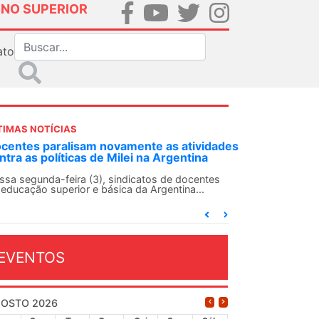
INO SUPERIOR
ato
TIMAS NOTÍCIAS
NDES-SN convoca docentes para Dia de
lidariedade Internacionalista com Cuba em
 de agosto
ANDES-SN conclama suas seções sindicais e o
njunto da categoria docente a construírem, no
...
EVENTOS
OSTO 2026