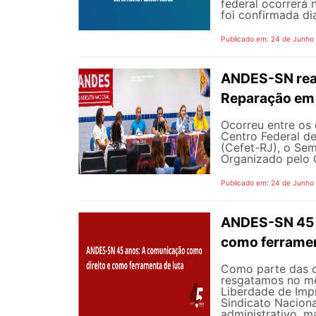
federal ocorrerá n
foi confirmada dia
Publicado em: 24 de Junho
ANDES-SN reaf
Reparação em 
Ocorreu entre os 
Centro Federal d
(Cefet-RJ), o Sem
Organizado pelo G
Publicado em: 24 de Junho
ANDES-SN 45 A
como ferramen
Como parte das 
resgatamos no mê
Liberdade de Impr
Sindicato Nacion
administrativo, m