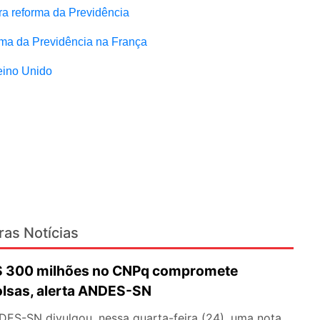
ra reforma da Previdência
rma da Previdência na França
eino Unido
ras Notícias
R$ 300 milhões no CNPq compromete
olsas, alerta ANDES-SN
DES-SN divulgou, nessa quarta-feira (24), uma nota