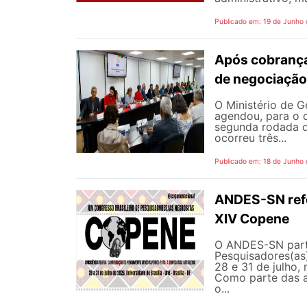
Publicado em: 19 de Junho
Após cobrança
de negociação
O Ministério de G
agendou, para o d
segunda rodada d
ocorreu três...
Publicado em: 18 de Junho
ANDES-SN refor
XIV Copene
O ANDES-SN parti
Pesquisadores(as)
28 e 31 de julho, 
Como parte das a
o...