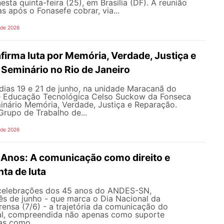
esta quinta-feira (25), em Brasília (DF). A reunião
s após o Fonasefe cobrar, via...
 de 2026
irma luta por Memória, Verdade, Justiça e
Seminário no Rio de Janeiro
dias 19 e 21 de junho, na unidade Maracanã do
e Educação Tecnológica Celso Suckow da Fonseca
inário Memória, Verdade, Justiça e Reparação.
rupo de Trabalho de...
 de 2026
nos: A comunicação como direito e
ta de luta
celebrações dos 45 anos do ANDES-SN,
s de junho - que marca o Dia Nacional da
ensa (7/6) - a trajetória da comunicação do
al, compreendida não apenas como suporte
as como...