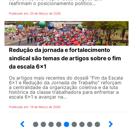
reafirmam o posicionamento político...
Publicado em: 20 de Março de 2026
Redução da jornada e fortalecimento
sindical são temas de artigos sobre o fim
da escala 6x1
Os artigos mais recentes do dossiê “Fim da Escala
6×1 e Redução da Jornada de Trabalho” reforçam
a centralidade da organização coletiva e da luta
histórica da classe trabalhadora para enfrentar a
escala 6x1 e avançar na...
Publicado em: 19 de Março de 2026
12
13
14
15
16
17
18
19
20