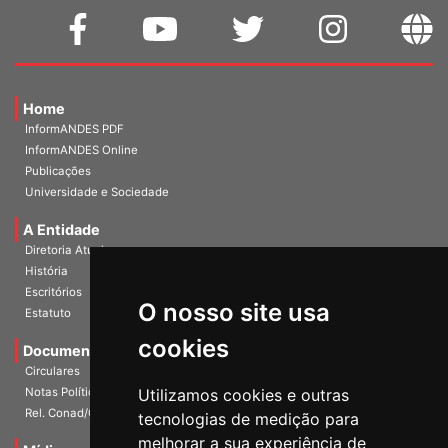
Home
InformANDES PDF
InformANDES Online
Publicações
Universidade e Sociedade
A Entidade
Diretoria Atual
História
O nosso site usa
Escritórios
Estatuto
cookies
Documentos
Circulares
Utilizamos cookies e outras
Notas Políticas
tecnologias de medição para
Rel. Conad/Congresso
melhorar a sua experiência de