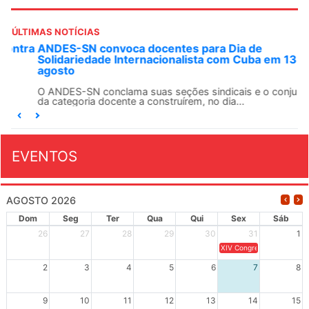
ÚLTIMAS NOTÍCIAS
ANDES-SN convoca docentes para Dia de
Solidariedade Internacionalista com Cuba em 13 de
agosto
O ANDES-SN conclama suas seções sindicais e o conjunto
da categoria docente a construírem, no dia...
EVENTOS
AGOSTO 2026
Dom
Seg
Ter
Qua
Qui
Sex
Sáb
26
27
28
29
30
31
1
XIV Congresso Brasileiro 
2
3
4
5
6
7
8