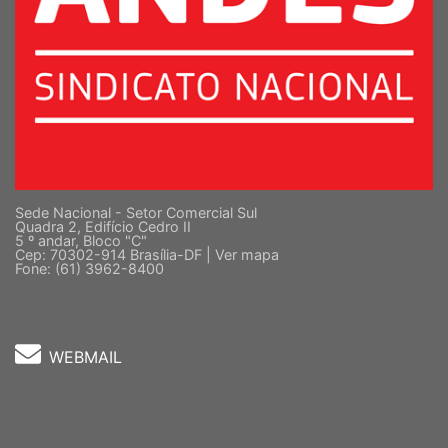
Sede Nacional - Setor Comercial Sul
Quadra 2, Edifício Cedro II
5 º andar, Bloco "C"
Cep: 70302-914 Brasília-DF |
Ver mapa
Fone: (61) 3962-8400
WEBMAIL