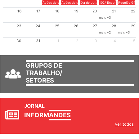
9
10
11
12
13
14
15
Ações de solidariedade a Cuba no Rio Grande do Sul - 100 anos 
Ações de solidariedade a Cuba no Rio Grande do Su
Dia de Luta em Defesa de Cuba e da S
102º Encontro da Regional
Reunião GTPE
16
17
18
19
20
21
22
mais +3
23
24
25
26
27
28
29
mais +2
mais +3
30
31
1
2
3
4
5
GRUPOS DE
TRABALHO/
SETORES
JORNAL
INFORM
ANDES
Ver todos