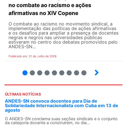
no combate ao racismo e ações
afirmativas no XIV Copene
O combate ao racismo no movimento sindical, a
implementação das políticas de ações afirmativas
e os desafios para ampliar a presença de docentes
negras e negros nas universidades públicas
estiveram no centro dos debates promovidos pelo
ANDES-SN...
Publicado em: 31 de Julho de 2026
2
3
4
5
6
7
8
9
ÚLTIMAS NOTÍCIAS
ANDES-SN convoca docentes para Dia de
Solidariedade Internacionalista com Cuba em 13 de
agosto
O ANDES-SN conclama suas seções sindicais e o conjunto
da categoria docente a construírem, no dia...