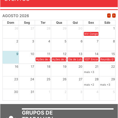
AGOSTO 2026
Dom
Seg
Ter
Qua
Qui
Sex
Sáb
26
27
28
29
30
31
1
XIV Congresso Brasileiro 
2
3
4
5
6
7
8
9
10
11
12
13
14
15
Ações de solidariedade a Cuba no Rio Grande do Sul - 100 anos 
Ações de solidariedade a Cuba no Rio Grande do Su
Dia de Luta em Defesa de Cuba e da S
102º Encontro da Regional
Reunião GTPE
16
17
18
19
20
21
22
mais +3
23
24
25
26
27
28
29
mais +2
mais +3
30
31
1
2
3
4
5
GRUPOS DE