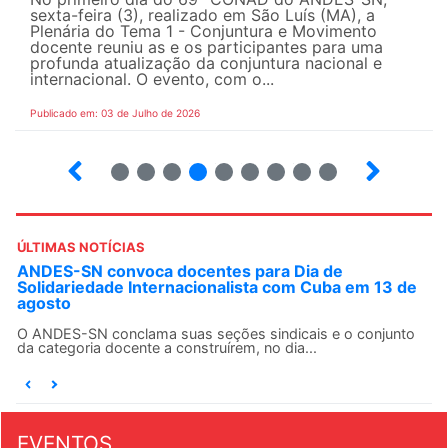
sexta-feira (3), realizado em São Luís (MA), a
Plenária do Tema 1 - Conjuntura e Movimento
docente reuniu as e os participantes para uma
profunda atualização da conjuntura nacional e
internacional. O evento, com o...
Publicado em: 03 de Julho de 2026
2
3
4
5
6
7
8
9
ÚLTIMAS NOTÍCIAS
ANDES-SN convoca docentes para Dia de
Solidariedade Internacionalista com Cuba em 13 de
agosto
O ANDES-SN conclama suas seções sindicais e o conjunto
da categoria docente a construírem, no dia...
EVENTOS