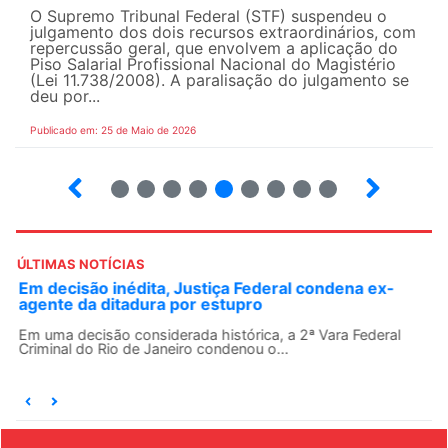
O Supremo Tribunal Federal (STF) suspendeu o
julgamento dos dois recursos extraordinários, com
repercussão geral, que envolvem a aplicação do
Piso Salarial Profissional Nacional do Magistério
(Lei 11.738/2008). A paralisação do julgamento se
deu por...
Publicado em: 25 de Maio de 2026
4
5
6
7
8
9
10
12
ÚLTIMAS NOTÍCIAS
Em decisão inédita, Justiça Federal condena ex-
agente da ditadura por estupro
Em uma decisão considerada histórica, a 2ª Vara Federal
Criminal do Rio de Janeiro condenou o...
EVENTOS