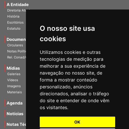
Diretoria Atual
História
Escritórios
Estatuto
O nosso site usa
Documentos
cookies
Circulares
Notas Políticas
Utilizamos cookies e outras
Rel. Conad/Congresso
tecnologias de medição para
Mídias
melhorar a sua experiência de
Galerias
navegação no nosso site, de
Vídeos
forma a mostrar conteúdo
Imagens
personalizado, anúncios
Materiais
direcionados, analisar o tráfego
Agenda
do site e entender de onde vêm
os visitantes.
Notícias
Notas Técnicas
OK