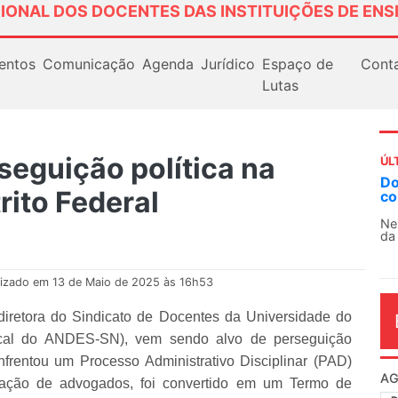
IONAL DOS DOCENTES DAS INSTITUIÇÕES DE ENS
entos
Comunicação
Agenda
Jurídico
Espaço de
Cont
Lutas
seguição política na
ÚL
Docentes paralisam novamente as atividades
AN
rito Federal
contra as políticas de Milei na Argentina
So
13
Nessa segunda-feira (3), sindicatos de docentes
da educação superior e básica da Argentina...
O 
co
dia
lizado em 13 de Maio de 2025 às 16h53
diretora do Sindicato de Docentes da Universidade do
ical do ANDES-SN), vem sendo alvo de perseguição
nfrentou um Processo Administrativo Disciplinar (PAD)
AG
diação de advogados, foi convertido em um Termo de