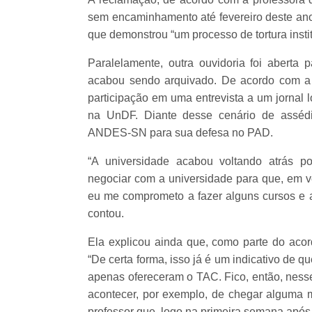
sem encaminhamento até fevereiro deste ano,
que demonstrou “um processo de tortura instit
Paralelamente, outra ouvidoria foi aberta
acabou sendo arquivado. De acordo com a p
participação em uma entrevista a um jornal 
na UnDF. Diante desse cenário de assédio 
ANDES-SN para sua defesa no PAD.
“A universidade acabou voltando atrás 
negociar com a universidade para que, em 
eu me comprometo a fazer alguns cursos e a
contou.
Ela explicou ainda que, como parte do acor
“De certa forma, isso já é um indicativo de
apenas ofereceram o TAC. Fico, então, nesse
acontecer, por exemplo, de chegar alguma
professor que, logo na primeira semana após 