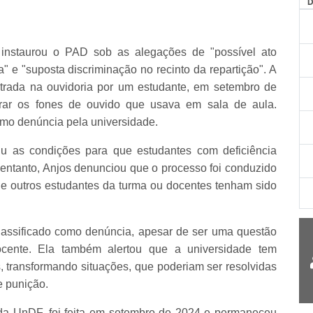
instaurou o PAD sob as alegações de "possível ato
" e "suposta discriminação no recinto da repartição". A
trada na ouvidoria por um estudante, em setembro de
etirar os fones de ouvido que usava em sala de aula.
como denúncia pela universidade.
u as condições para que estudantes com deficiência
entanto, Anjos denunciou que o processo foi conduzido
as e outros estudantes da turma ou docentes tenham sido
classificado como denúncia, apesar de ser uma questão
ocente. Ela também alertou que a universidade tem
s, transformando situações, que poderiam ser resolvidas
e punição.
da UnDF, foi feita em setembro de 2024 e permaneceu