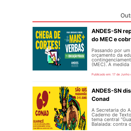
Out
ANDES-SN repu
do MEC e cobr
Passando por um 
orçamento da edu
contingenciament
(MEC). A medida 
Publicado em: 17 de Junho
ANDES-SN disp
Conad
A Secretaria do A
Caderno de Texto
tema central “Gua
Balaiada: contra o