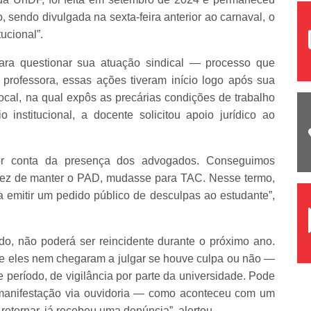
 sendo divulgada na sexta-feira anterior ao carnaval, o
ucional”.
 para questionar sua atuação sindical — processo que
rofessora, essas ações tiveram início logo após sua
local, na qual expôs as precárias condições de trabalho
institucional, a docente solicitou apoio jurídico ao
por conta da presença dos advogados. Conseguimos
vez de manter o PAD, mudasse para TAC. Nesse termo,
 emitir um pedido público de desculpas ao estudante”,
do, não poderá ser reincidente durante o próximo ano.
 que eles nem chegaram a julgar se houve culpa ou não —
 período, de vigilância por parte da universidade. Pode
 manifestação via ouvidoria — como aconteceu com um
retornar, já recebeu uma denúncia”, alertou.