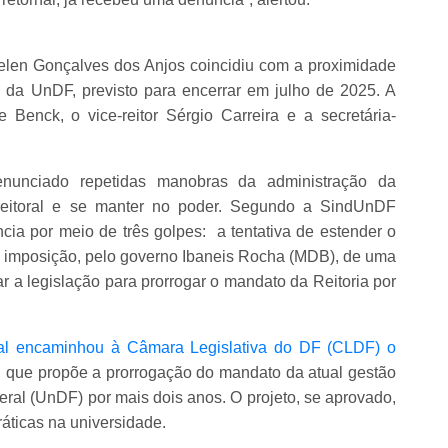
elen Gonçalves dos Anjos coincidiu com a proximidade
 da UnDF, previsto para encerrar em julho de 2025. A
 Benck, o vice-reitor Sérgio Carreira e a secretária-
unciado repetidas manobras da administração da
eleitoral e se manter no poder. Segundo a SindUnDF
ia por meio de três golpes: a tentativa de estender o
a imposição, pelo governo Ibaneis Rocha (MDB), de uma
icar a legislação para prorrogar o mandato da Reitoria por
ral encaminhou à Câmara Legislativa do DF (CLDF) o
, que propõe a prorrogação do mandato da atual gestão
eral (UnDF) por mais dois anos. O projeto, se aprovado,
ráticas na universidade.