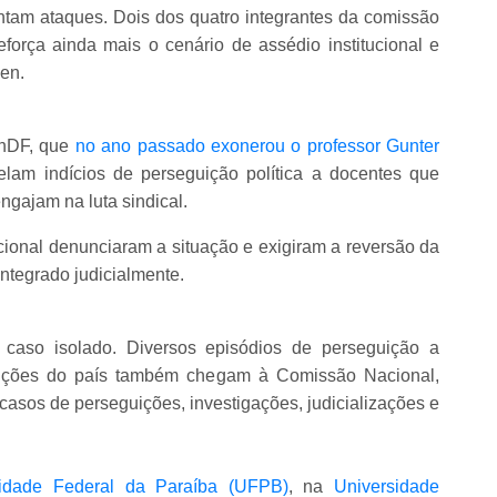
rentam ataques. Dois dos quatro integrantes da comissão
reforça ainda mais o cenário de assédio institucional e
len.
UnDF, que
no ano passado exonerou o professor Gunter
elam indícios de perseguição política a docentes que
gajam na luta sindical.
cional denunciaram a situação e exigiram a reversão da
integrado judicialmente.
 caso isolado. Diversos episódios de perseguição a
ituições do país também chegam à Comissão Nacional,
asos de perseguições, investigações, judicializações e
idade Federal da Paraíba (UFPB)
, na
Universidade