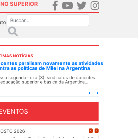
INO SUPERIOR
ato
TIMAS NOTÍCIAS
DES-SN convoca docentes para Dia de
lidariedade Internacionalista com Cuba em
 de agosto
ANDES-SN conclama suas seções sindicais e o
njunto da categoria docente a construírem, no
...
EVENTOS
OSTO 2026