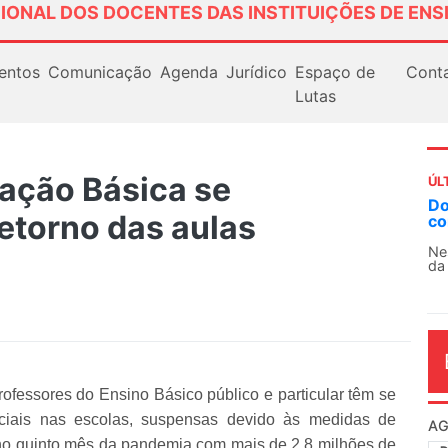
IONAL DOS DOCENTES DAS INSTITUIÇÕES DE ENS
entos
Comunicação
Agenda
Jurídico
Espaço de
Cont
Lutas
ação Básica se
ÚL
Docentes paralisam novamente as ativi
etorno das aulas
contra as políticas de Milei na Argentina
Nessa segunda-feira (3), sindicatos de docent
da educação superior e básica da Argentina...
rofessores do Ensino Básico público e particular têm se
nciais nas escolas, suspensas devido às medidas de
AG
a no quinto mês da pandemia com mais de 2,8 milhões de