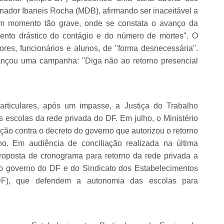
rnador Ibaneis Rocha (MDB), afirmando ser inaceitável a
num momento tão grave, onde se constata o avanço da
nto drástico do contágio e do número de mortes". O
sores, funcionários e alunos, de "forma desnecessária".
lançou uma campanha: "Diga não ao retorno presencial
articulares, após um impasse, a Justiça do Trabalho
s escolas da rede privada do DF. Em julho, o Ministério
ão contra o decreto do governo que autorizou o retorno
ho. Em audiência de conciliação realizada na última
proposta de cronograma para retorno da rede privada a
do governo do DF e do Sindicato dos Estabelecimentos
DF), que defendem a autonomia das escolas para