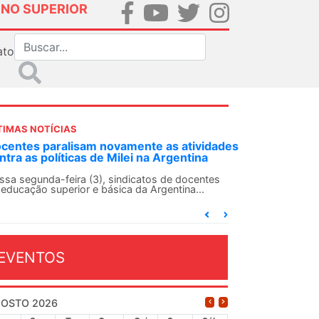
INO SUPERIOR
ato
TIMAS NOTÍCIAS
dades
ANDES-SN convoca docentes para Dia de
Solidariedade Internacionalista com Cuba em
13 de agosto
es
O ANDES-SN conclama suas seções sindicais e o
conjunto da categoria docente a construírem, no
dia...
EVENTOS
OSTO 2026