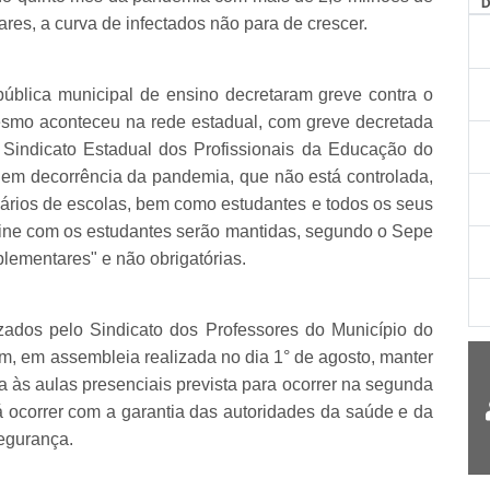
res, a curva de infectados não para de crescer.
pública municipal de ensino decretaram greve contra o
mesmo aconteceu na rede estadual, com greve decretada
o Sindicato Estadual dos Profissionais da Educação do
 em decorrência da pandemia, que não está controlada,
onários de escolas, bem como estudantes e todos os seus
on-line com os estudantes serão mantidas, segundo o Sepe
lementares" e não obrigatórias.
izados pelo Sindicato dos Professores do Município do
am, em assembleia realizada no dia 1° de agosto, manter
ta às aulas presenciais prevista para ocorrer na segunda
rá ocorrer com a garantia das autoridades da saúde e da
segurança.