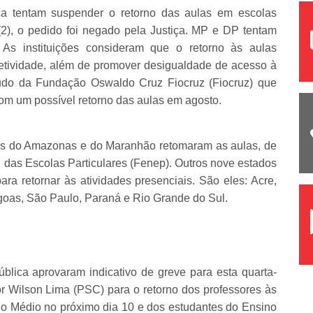
ica tentam suspender o retorno das aulas em escolas
(2), o pedido foi negado pela Justiça. MP e DP tentam
. As instituições consideram que o retorno às aulas
oletividade, além de promover desigualdade de acesso à
udo da Fundação Oswaldo Cruz Fiocruz (Fiocruz) que
com um possível retorno das aulas em agosto.
ares do Amazonas e do Maranhão retomaram as aulas, de
das Escolas Particulares (Fenep). Outros nove estados
ara retornar às atividades presenciais. São eles: Acre,
agoas, São Paulo, Paraná e Rio Grande do Sul.
lica aprovaram indicativo de greve para esta quarta-
or Wilson Lima (PSC) para o retorno dos professores às
no Médio no próximo dia 10 e dos estudantes do Ensino