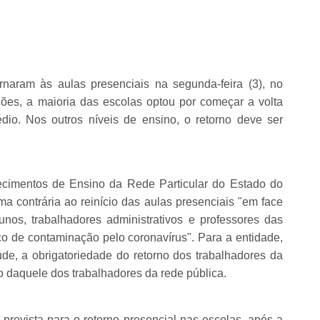
ornaram às aulas presenciais na segunda-feira (3), no
es, a maioria das escolas optou por começar a volta
dio. Nos outros níveis de ensino, o retorno deve ser
ecimentos de Ensino da Rede Particular do Estado do
a contrária ao reinício das aulas presenciais "em face
nos, trabalhadores administrativos e professores das
sco de contaminação pelo coronavírus". Para a entidade,
aúde, a obrigatoriedade do retorno dos trabalhadores da
o daquele dos trabalhadores da rede pública.
prevista para o retorno presencial nas escolas, após a