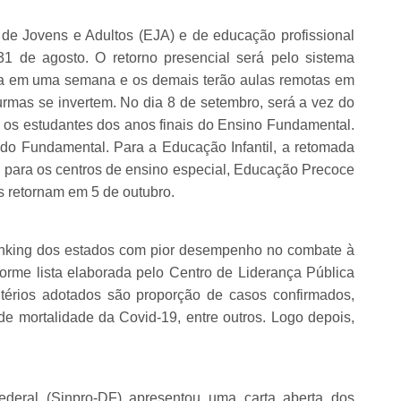
 de Jovens e Adultos (EJA) e de educação profissional
31 de agosto. O retorno presencial será pelo sistema
ola em uma semana e os demais terão aulas remotas em
urmas se invertem. No dia 8 de setembro, será a vez do
os estudantes dos anos finais do Ensino Fundamental.
 do Fundamental. Para a Educação Infantil, a retomada
 para os centros de ensino especial, Educação Precoce
is retornam em 5 de outubro.
ranking dos estados com pior desempenho no combate à
orme lista elaborada pelo Centro de Liderança Pública
itérios adotados são proporção de casos confirmados,
de mortalidade da Covid-19, entre outros. Logo depois,
Federal (Sinpro-DF) apresentou uma carta aberta dos