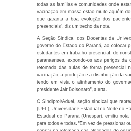
todas as famílias e comunidades onde estam
vacinação em massa estão muito aquém do d
que garanta a boa evolução dos paciente
presenciais”, diz um trecho da nota.
A Seção Sindical dos Docentes da Univer
governo do Estado do Paraná, ao colocar pro
estudantes em trabalho presencial, demon
paranaenses, expondo-os aos perigos da 
retomada das aulas de forma presencial n
vacinação, a produção e a distribuição da vac
tendo em vista o alinhamento do governa
presidente Jair Bolsonaro”, alerta.
O Sindiprol/Aduel, seção sindical que repr
(UEL), Universidade Estadual do Norte do P
Estadual do Paraná (Unespar), emitiu nota 
para todos e todas. “Em vez de pressionar o
pensar na retomada das atividades de ensi