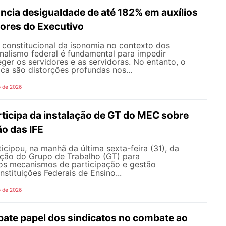
ncia desigualdade de até 182% em auxílios
dores do Executivo
o constitucional da isonomia no contexto dos
onalismo federal é fundamental para impedir
teger os servidores e as servidoras. No entanto, o
ica são distorções profundas nos...
o de 2026
icipa da instalação de GT do MEC sobre
o das IFE
ipou, na manhã da última sexta-feira (31), da
ação do Grupo de Trabalho (GT) para
s mecanismos de participação e gestão
nstituições Federais de Ensino...
o de 2026
te papel dos sindicatos no combate ao