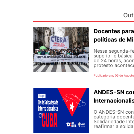
Out
Docentes para
políticas de Mi
Nessa segunda-fe
superior e básica
de 24 horas, aco
protesto aconteceu
Publicado em: 06 de Agost
ANDES-SN conv
Internacional
O ANDES-SN concl
categoria docente
Solidariedade Int
reafirmar a solida