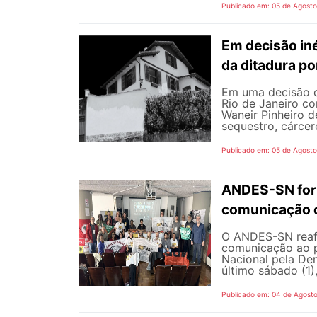
Publicado em: 05 de Agost
Em decisão iné
da ditadura p
Em uma decisão co
Rio de Janeiro c
Waneir Pinheiro 
sequestro, cárcere
Publicado em: 05 de Agost
ANDES-SN fort
comunicação c
O ANDES-SN reafi
comunicação ao p
Nacional pela De
último sábado (1),
Publicado em: 04 de Agost