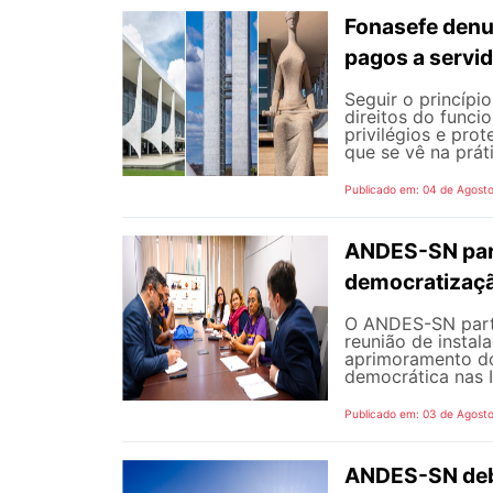
Fonasefe denu
pagos a servi
Seguir o princípi
direitos do funci
privilégios e pro
que se vê na prát
Publicado em: 04 de Agost
ANDES-SN part
democratizaçã
O ANDES-SN partic
reunião de instal
aprimoramento do
democrática nas I
Publicado em: 03 de Agost
ANDES-SN deba