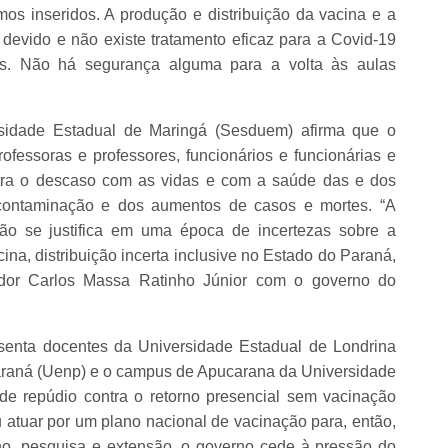
os inseridos. A produção e distribuição da vacina e a
evido e não existe tratamento eficaz para a Covid-19
s. Não há segurança alguma para a volta às aulas
sidade Estadual de Maringá (Sesduem) afirma que o
fessoras e professores, funcionários e funcionárias e
stra o descaso com as vidas e com a saúde das e dos
contaminação e dos aumentos de casos e mortes. “A
ão se justifica em uma época de incertezas sobre a
ina, distribuição incerta inclusive no Estado do Paraná,
dor Carlos Massa Ratinho Júnior com o governo do
esenta docentes da Universidade Estadual de Londrina
araná (Uenp) e o campus de Apucarana da Universidade
de repúdio contra o retorno presencial sem vacinação
u atuar por um plano nacional de vacinação para, então,
no, pesquisa e extensão, o governo cede à pressão do