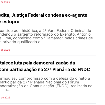
o de 2026
dita, Justiça Federal condena ex-agente
or estupro
nsiderada histórica, a 2ª Vara Federal Criminal do
ondenou o sargento reformado do Exército, Antônio
de Lima, conhecido como "Camarão”, pelos crimes de
 privado qualificado e...
o de 2026
alece luta pela democratização da
om participação na 27ª Plenária do FNDC
rmou seu compromisso com a defesa do direito à
articipar da 27ª Plenária Nacional do Fórum
mocratização da Comunicação (FNDC), realizada no
 em...
o de 2026