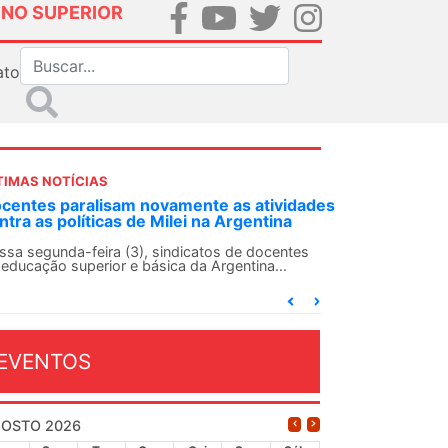
INO SUPERIOR
ato
TIMAS NOTÍCIAS
DES-SN convoca docentes para Dia de
lidariedade Internacionalista com Cuba em
 de agosto
ANDES-SN conclama suas seções sindicais e o
njunto da categoria docente a construírem, no
...
EVENTOS