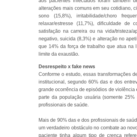
aos pacientes infectados foram também d
alterações mais comuns em seu cotidiano, ci
sono (15,8%), irritabilidade/choro freq
relaxar/estresse (11,7%), dificuldade de
satisfação na carreira ou na vida/tristeza/
negativo, suicida (8,3%) e alteração no ape
que 14% da força de trabalho que atua na l
limite da exaustão.
Desrespeito x fake news
Conforme o estudo, essas transformações dec
institucional, segundo 60% das e dos entrev
grande ocorrência de episódios de violência 
parte da população usuária (somente 25% 
profissionais de saúde.
Mais de 90% das e dos profissionais de saúde
um verdadeiro obstáculo no combate ao novo
paciente tinha algum tipo de crença ref