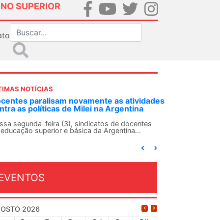
INO SUPERIOR
ato
TIMAS NOTÍCIAS
DES-SN convoca docentes para Dia de
lidariedade Internacionalista com Cuba em
 de agosto
ANDES-SN conclama suas seções sindicais e o
njunto da categoria docente a construírem, no
...
EVENTOS