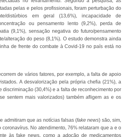
etectadas no levantamento. Segundo a pesquisa, as
tadas pelas e pelos profissionais, foram perturbação do
uente/distúrbios em geral (13,6%), incapacidade de
 concentração ou pensamento lento (9,2%), perda de
apatia (9,1%), sensação negativa do futuro/pensamento
tite/alteração do peso (8,1%). O estudo demonstra ainda
inha de frente do combate à Covid-19 no país está no
orrem de vários fatores, por exemplo, a falta de apoio
istados. A desvalorização pela própria chefia (21%), a
e discriminação (30,4%) e a falta de reconhecimento por
se sentem mais valorizados) também afligem as e os
 admitiram que as notícias falsas (
fake news
) são, sim,
 coronavírus. No atendimento, 76% relataram que a e o
erente às fake news, como a adoção de medicamentos