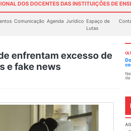
IONAL DOS DOCENTES DAS INSTITUIÇÕES DE ENS
entos
Comunicação
Agenda
Jurídico
Espaço de
Cont
Lutas
úde enfrentam excesso de
ÚL
AN
PIs e fake news
So
13
O 
co
dia