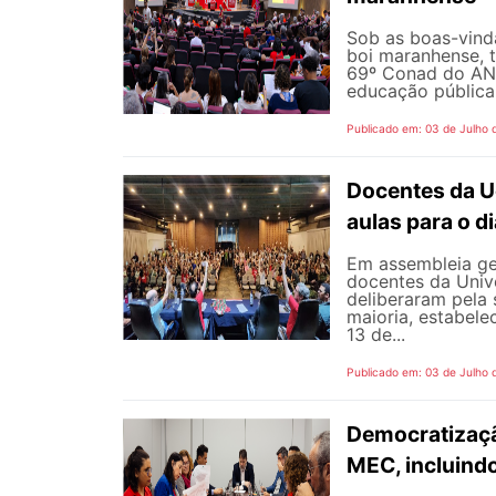
Sob as boas-vind
boi maranhense, t
69º Conad do AND
educação pública 
Publicado em: 03 de Julho 
Docentes da U
aulas para o di
Em assembleia gera
docentes da Univ
deliberaram pela
maioria, estabele
13 de...
Publicado em: 03 de Julho 
Democratizaçã
MEC, incluind