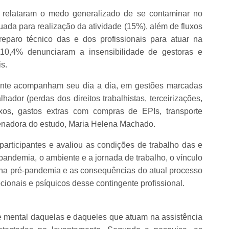
 relataram o medo generalizado de se contaminar no
uada para realização da atividade (15%), além de fluxos
reparo técnico das e dos profissionais para atuar na
 10,4% denunciaram a insensibilidade de gestoras e
s.
ente acompanham seu dia a dia, em gestões marcadas
hador (perdas dos direitos trabalhistas, terceirizações,
xos, gastos extras com compras de EPIs, transporte
rdenadora do estudo, Maria Helena Machado.
articipantes e avaliou as condições de trabalho das e
 pandemia, o ambiente e a jornada de trabalho, o vínculo
al na pré-pandemia e as consequências do atual processo
cionais e psíquicos desse contingente profissional.
e mental daquelas e daqueles que atuam na assistência