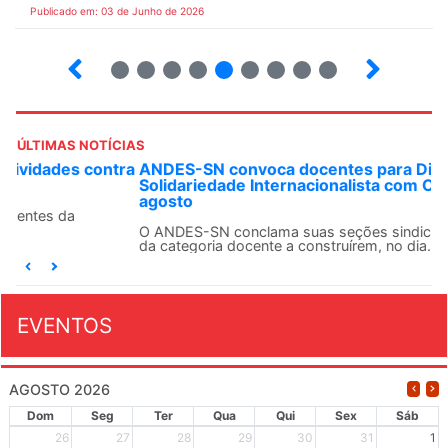
Publicado em: 03 de Junho de 2026
3
4
5
6
7
8
9
10
ÚLTIMAS NOTÍCIAS
ANDES-SN convoca docentes para Dia de
Solidariedade Internacionalista com Cuba em 13 de
agosto
O ANDES-SN conclama suas seções sindicais e o conjunto
da categoria docente a construírem, no dia...
EVENTOS
AGOSTO 2026
Dom
Seg
Ter
Qua
Qui
Sex
Sáb