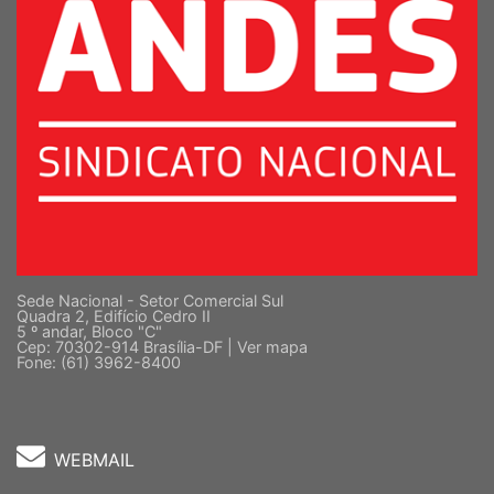
Sede Nacional - Setor Comercial Sul
Quadra 2, Edifício Cedro II
5 º andar, Bloco "C"
Cep: 70302-914 Brasília-DF |
Ver mapa
Fone: (61) 3962-8400
WEBMAIL