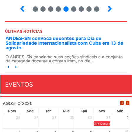
9
10
12
13
14
15
16
17
ÚLTIMAS NOTÍCIAS
ANDES-SN convoca docentes para Dia de
Solidariedade Internacionalista com Cuba em 13 de
agosto
O ANDES-SN conclama suas seções sindicais e o conjunto
da categoria docente a construírem, no dia...
EVENTOS
AGOSTO 2026
Dom
Seg
Ter
Qua
Qui
Sex
Sáb
26
27
28
29
30
31
1
XIV Congresso Brasileiro 