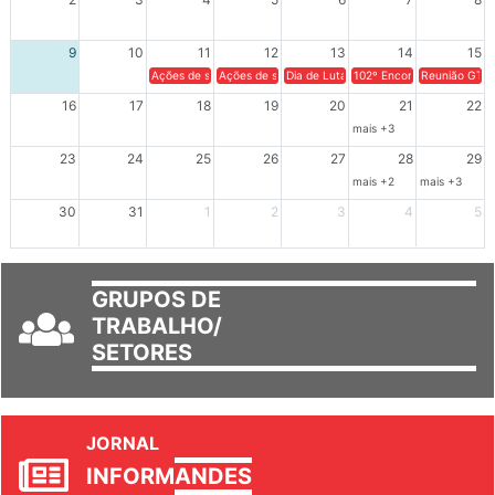
2
3
4
5
6
7
8
9
10
11
12
13
14
15
Ações de solidariedade a Cuba no Rio Grande do Sul - 100 anos 
Ações de solidariedade a Cuba no Rio Grande do Su
Dia de Luta em Defesa de Cuba e da S
102º Encontro da Regional
Reunião GTPE
16
17
18
19
20
21
22
mais +3
23
24
25
26
27
28
29
mais +2
mais +3
30
31
1
2
3
4
5
GRUPOS DE
TRABALHO/
SETORES
JORNAL
INFORM
ANDES