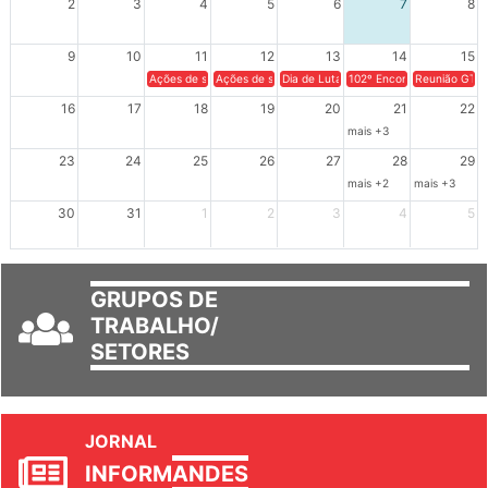
2
3
4
5
6
7
8
9
10
11
12
13
14
15
Ações de solidariedade a Cuba no Rio Grande do Sul - 100 anos 
Ações de solidariedade a Cuba no Rio Grande do Su
Dia de Luta em Defesa de Cuba e da S
102º Encontro da Regional
Reunião GTPE
16
17
18
19
20
21
22
mais +3
23
24
25
26
27
28
29
mais +2
mais +3
30
31
1
2
3
4
5
GRUPOS DE
TRABALHO/
SETORES
JORNAL
INFORM
ANDES