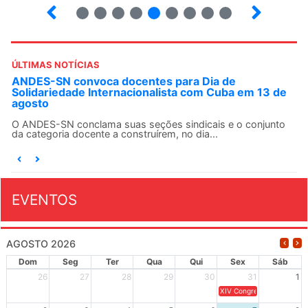
6
7
8
9
10
12
13
14
ÚLTIMAS NOTÍCIAS
ANDES-SN convoca docentes para Dia de
Solidariedade Internacionalista com Cuba em 13 de
agosto
O ANDES-SN conclama suas seções sindicais e o conjunto
da categoria docente a construírem, no dia...
EVENTOS
AGOSTO 2026
Dom
Seg
Ter
Qua
Qui
Sex
Sáb
26
27
28
29
30
31
1
XIV Congresso Brasileiro 