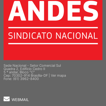
Sede Nacional - Setor Comercial Sul
Quadra 2, Edifício Cedro II
5 º andar, Bloco "C"
Cep: 70302-914 Brasília-DF |
Ver mapa
Fone: (61) 3962-8400
WEBMAIL