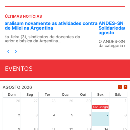
ÚLTIMAS NOTÍCIAS
ANDES-SN convoca docentes para Dia de
Solidariedade Internacionalista com Cuba em 13 de
agosto
O ANDES-SN conclama suas seções sindicais e o conjunto
da categoria docente a construírem, no dia...
EVENTOS
AGOSTO 2026
Dom
Seg
Ter
Qua
Qui
Sex
Sáb
26
27
28
29
30
31
1
XIV Congresso Brasileiro 
2
3
4
5
6
7
8