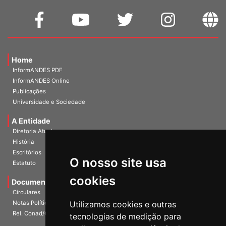
Home
InformANDES PDF
InformANDES Online
Publicações
Universidade e Sociedade
A Entidade
Diretoria Atual
História
O nosso site usa
Escritórios
Estatuto
cookies
Documentos
Circulares
Utilizamos cookies e outras
Notas Políticas
tecnologias de medição para
Rel. Conad/Congresso