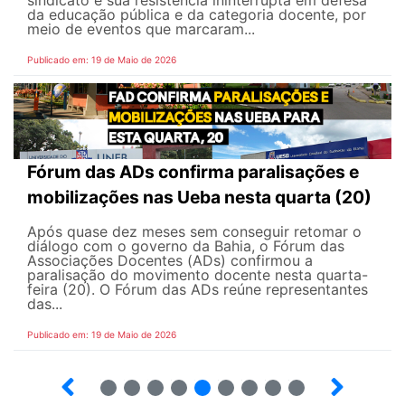
sindicato e sua resistência ininterrupta em defesa
da educação pública e da categoria docente, por
meio de eventos que marcaram...
Publicado em: 19 de Maio de 2026
Fórum das ADs confirma paralisações e
mobilizações nas Ueba nesta quarta (20)
Após quase dez meses sem conseguir retomar o
diálogo com o governo da Bahia, o Fórum das
Associações Docentes (ADs) confirmou a
paralisação do movimento docente nesta quarta-
feira (20). O Fórum das ADs reúne representantes
das...
Publicado em: 19 de Maio de 2026
5
6
7
8
9
10
12
13