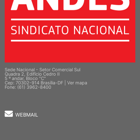
Sede Nacional - Setor Comercial Sul
Quadra 2, Edifício Cedro II
5 º andar, Bloco "C"
Cep: 70302-914 Brasília-DF |
Ver mapa
Fone: (61) 3962-8400
WEBMAIL