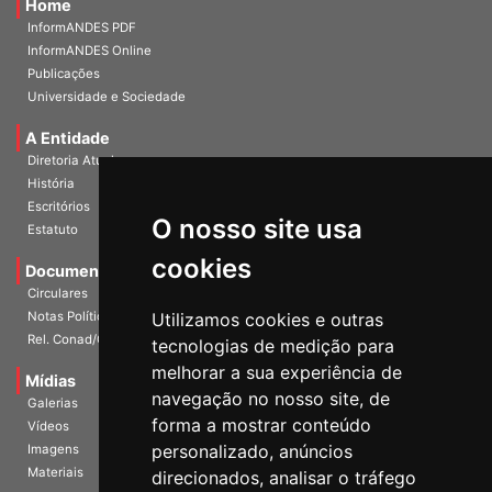
Home
InformANDES PDF
InformANDES Online
Publicações
Universidade e Sociedade
A Entidade
Diretoria Atual
História
O nosso site usa
Escritórios
Estatuto
cookies
Documentos
Circulares
Utilizamos cookies e outras
Notas Políticas
tecnologias de medição para
Rel. Conad/Congresso
melhorar a sua experiência de
navegação no nosso site, de
Mídias
Galerias
forma a mostrar conteúdo
Vídeos
personalizado, anúncios
Imagens
direcionados, analisar o tráfego
Materiais