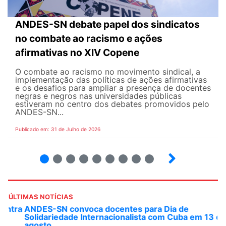
ANDES-SN debate papel dos sindicatos
no combate ao racismo e ações
afirmativas no XIV Copene
O combate ao racismo no movimento sindical, a
implementação das políticas de ações afirmativas
e os desafios para ampliar a presença de docentes
negras e negros nas universidades públicas
estiveram no centro dos debates promovidos pelo
ANDES-SN...
Publicado em: 31 de Julho de 2026
2
3
4
5
6
7
8
9
ÚLTIMAS NOTÍCIAS
ANDES-SN convoca docentes para Dia de
Solidariedade Internacionalista com Cuba em 13 de
agosto