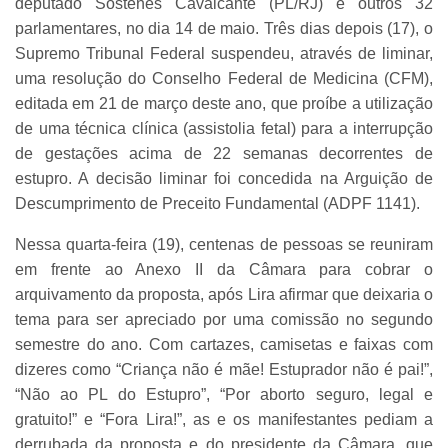
deputado Sóstenes Cavalcante (PL/RJ) e outros 32
parlamentares, no dia 14 de maio. Três dias depois (17), o
Supremo Tribunal Federal suspendeu, através de liminar,
uma resolução do Conselho Federal de Medicina (CFM),
editada em 21 de março deste ano, que proíbe a utilização
de uma técnica clínica (assistolia fetal) para a interrupção
de gestações acima de 22 semanas decorrentes de
estupro. A decisão liminar foi concedida na Arguição de
Descumprimento de Preceito Fundamental (ADPF 1141).
Nessa quarta-feira (19), centenas de pessoas se reuniram
em frente ao Anexo II da Câmara para cobrar o
arquivamento da proposta, após Lira afirmar que deixaria o
tema para ser apreciado por uma comissão no segundo
semestre do ano. Com cartazes, camisetas e faixas com
dizeres como “Criança não é mãe! Estuprador não é pai!”,
“Não ao PL do Estupro”, “Por aborto seguro, legal e
gratuito!” e “Fora Lira!”, as e os manifestantes pediam a
derrubada da proposta e do presidente da Câmara, que