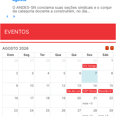
O ANDES-SN conclama suas seções sindicais e o conjunto
da categoria docente a construírem, no dia...
EVENTOS
AGOSTO 2026
Dom
Seg
Ter
Qua
Qui
Sex
Sáb
26
27
28
29
30
31
1
XIV Congresso Brasileiro 
2
3
4
5
6
7
8
9
10
11
12
13
14
15
Dia de Luta em Defesa de Cuba e da S
102º Encontro da Regional
Reunião GTPE
16
17
18
19
20
21
22
mais +3
23
24
25
26
27
28
29