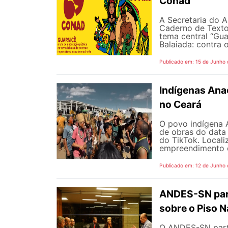
Conad
A Secretaria do A
Caderno de Texto
tema central “Gua
Balaiada: contra o
Publicado em: 15 de Junho
Indígenas Anac
no Ceará
O povo indígena A
de obras do data
do TikTok. Locali
empreendimento é 
Publicado em: 12 de Junho
ANDES-SN part
sobre o Piso N
O ANDES-SN partic