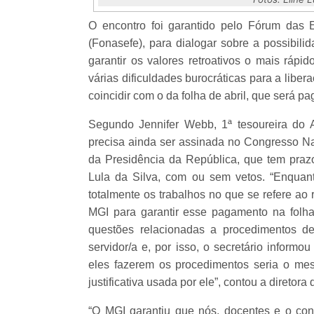
O encontro foi garantido pelo Fórum das 
(Fonasefe), para dialogar sobre a possibil
garantir os valores retroativos o mais rápi
várias dificuldades burocráticas para a libe
coincidir com o da folha de abril, que será p
Segundo Jennifer Webb, 1ª tesoureira do
precisa ainda ser assinada no Congresso Na
da Presidência da República, que tem prazo
Lula da Silva, com ou sem vetos. “Enquanto
totalmente os trabalhos no que se refere ao r
MGI para garantir esse pagamento na folh
questões relacionadas a procedimentos d
servidor/a e, por isso, o secretário informo
eles fazerem os procedimentos seria o mesm
justificativa usada por ele”, contou a direto
“O MGI garantiu que nós, docentes e o con