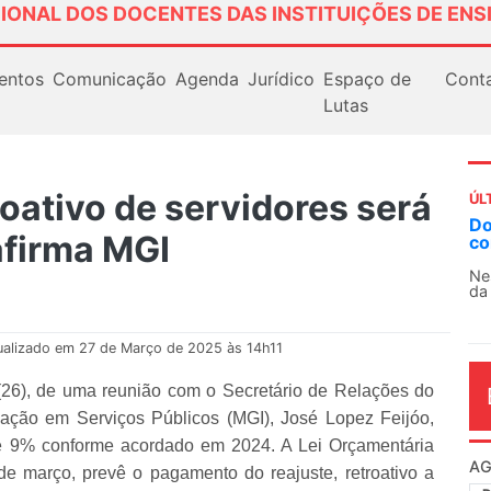
IONAL DOS DOCENTES DAS INSTITUIÇÕES DE ENS
entos
Comunicação
Agenda
Jurídico
Espaço de
Cont
Lutas
roativo de servidores será
ÚL
AN
afirma MGI
So
13
O 
co
dia
ualizado em 27 de Março de 2025 às 14h11
(26), de uma reunião com o Secretário de Relações do
vação em Serviços Públicos (MGI), José Lopez Feijóo,
de 9% conforme acordado em 2024. A Lei Orçamentária
e março, prevê o pagamento do reajuste, retroativo a