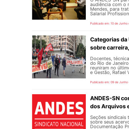
audiência com o m
Mendes, para trat
Salarial Profissio
Publicado em: 10 de Junho
Categorias da
sobre carreira
Docentes, técnica
do Rio de Janeiro
reuniram no últim
e Gestão, Rafael V
Publicado em: 09 de Junho
ANDES-SN conv
dos Arquivos 
Seções sindicais 
sobre seus acerv
Documentação Pro