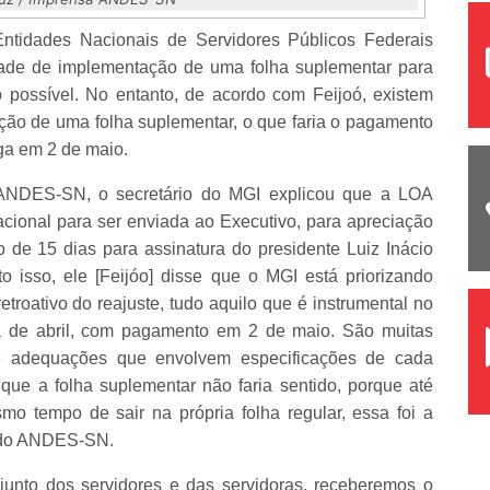
Entidades Nacionais de Servidores Públicos Federais
idade de implementação de uma folha suplementar para
do possível. No entanto, de acordo com Feijoó, existem
ração de uma folha suplementar, o que faria o pagamento
aga em 2 de maio.
 ANDES-SN, o secretário do MGI explicou que a LOA
cional para ser enviada ao Executivo, para apreciação
 de 15 dias para assinatura do presidente Luiz Inácio
 isso, ele [Feijóo] disse que o MGI está priorizando
etroativo do reajuste, tudo aquilo que é instrumental no
a de abril, com pagamento em 2 de maio. São muitas
e adequações que envolvem especificações de cada
u que a folha suplementar não faria sentido, porque até
o tempo de sair na própria folha regular, essa foi a
ra do ANDES-SN.
junto dos servidores e das servidoras, receberemos o