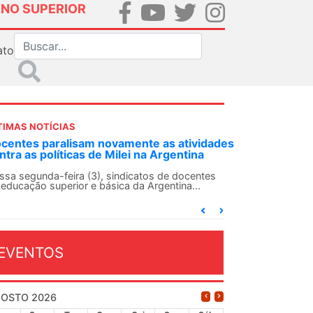
INO SUPERIOR
ato
TIMAS NOTÍCIAS
DES-SN convoca docentes para Dia de
lidariedade Internacionalista com Cuba em
 de agosto
ANDES-SN conclama suas seções sindicais e o
njunto da categoria docente a construírem, no
...
EVENTOS