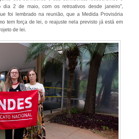
 dia 2 de maio, com os retroativos desde janeiro”,
que foi lembrado na reunião, que a Medida Provisória
 tem força de lei, o reajuste nela previsto já está em
jeto de lei.