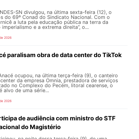
NDES-SN divulgou, na última sexta-feira (12), o
s do 69º Conad do Sindicato Nacional. Com o
rnicê a luta pela educação pública na terra da
 imperialismo e a extrema direita”, o...
 de 2026
é paralisam obra de data center do TikTok
nacé ocupou, na última terça-feira (9), o canteiro
 center da empresa Omnia, prestadora de serviços
zado no Complexo do Pecém, litoral cearense, o
alvo de uma série...
 de 2026
icipa de audiência com ministro do STF
acional do Magistério
ipou, na noite dessa terça-feira (9), de uma