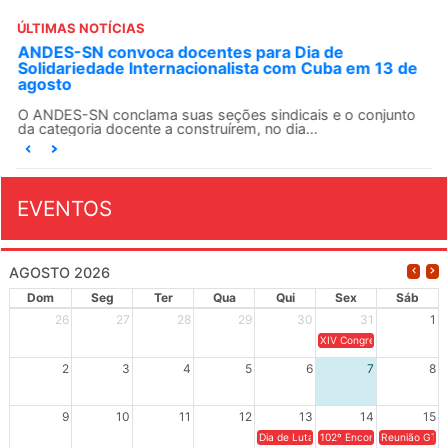
ÚLTIMAS NOTÍCIAS
ANDES-SN convoca docentes para Dia de
Solidariedade Internacionalista com Cuba em 13 de
agosto
O ANDES-SN conclama suas seções sindicais e o conjunto
da categoria docente a construírem, no dia...
EVENTOS
AGOSTO 2026
Dom
Seg
Ter
Qua
Qui
Sex
Sáb
26
27
28
29
30
31
1
XIV Congresso Brasileiro 
2
3
4
5
6
7
8
9
10
11
12
13
14
15