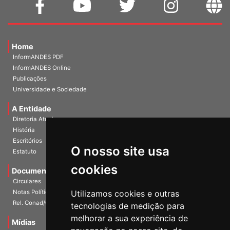
Home
InformANDES PDF
InformANDES Online
Publicações
Universidade e Sociedade
A Entidade
Diretoria Atual
História
O nosso site usa
Escritórios
Estatuto
cookies
Documentos
Circulares
Utilizamos cookies e outras
Notas Políticas
tecnologias de medição para
Rel. Conad/Congresso
melhorar a sua experiência de