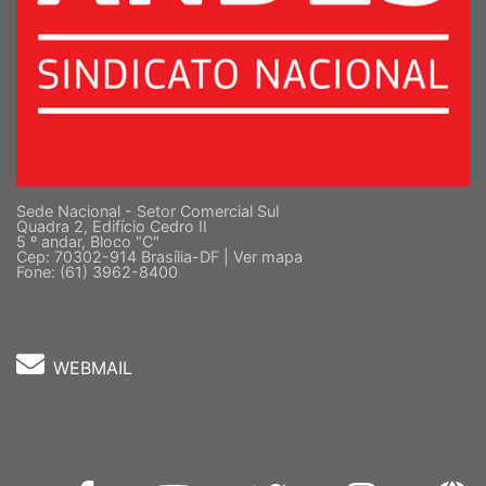
Sede Nacional - Setor Comercial Sul
Quadra 2, Edifício Cedro II
5 º andar, Bloco "C"
Cep: 70302-914 Brasília-DF |
Ver mapa
Fone: (61) 3962-8400
WEBMAIL