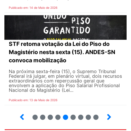
Publicado em: 14 de Maio de 2026
STF retoma votação da Lei do Piso do
Magistério nesta sexta (15). ANDES-SN
convoca mobilização
Na próxima sexta-feira (15), o Supremo Tribunal
Federal irá julgar, em plenário virtual, dois recursos
extraordinários com repercussão geral que
envolvem a aplicação do Piso Salarial Profissional
Nacional do Magistério (Lei...
Publicado em: 13 de Maio de 2026
6
7
8
9
10
12
13
14