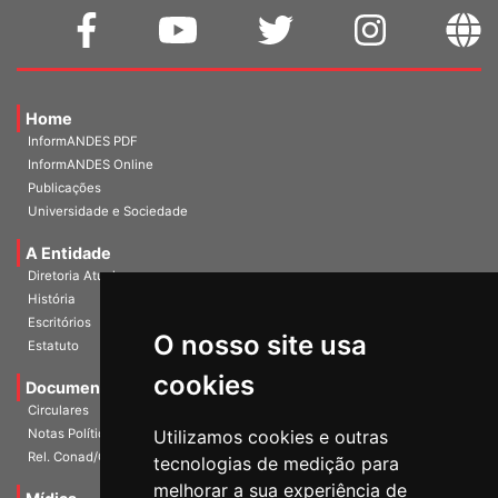
Home
InformANDES PDF
InformANDES Online
Publicações
Universidade e Sociedade
A Entidade
Diretoria Atual
História
O nosso site usa
Escritórios
Estatuto
cookies
Documentos
Circulares
Utilizamos cookies e outras
Notas Políticas
tecnologias de medição para
Rel. Conad/Congresso
melhorar a sua experiência de