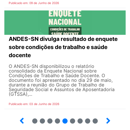
Publicado em: 09 de Junho de 2026
ANDES-SN divulga resultado de enquete
sobre condições de trabalho e saúde
docente
O ANDES-SN disponibilizou o relatório
consolidado da Enquete Nacional sobre
Condições de Trabalho e Saúde Docente. O
documento foi apresentado no dia 29 de maio,
durante a reunião do Grupo de Trabalho de
Seguridade Social e Assuntos de Aposentadoria
(GTSSA),...
Publicado em: 03 de Junho de 2026
3
4
5
6
7
8
9
10