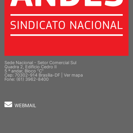
Sede Nacional - Setor Comercial Sul
Quadra 2, Edifício Cedro II
5 º andar, Bloco "C"
Cep: 70302-914 Brasília-DF |
Ver mapa
Fone: (61) 3962-8400
WEBMAIL