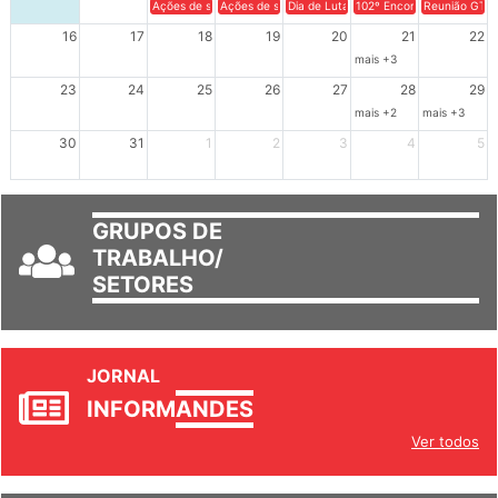
9
10
11
12
13
14
15
Ações de solidariedade a Cuba no Rio Grande do Sul - 100 anos 
Ações de solidariedade a Cuba no Rio Grande do Su
Dia de Luta em Defesa de Cuba e da S
102º Encontro da Regional
Reunião GTPE
16
17
18
19
20
21
22
mais +3
23
24
25
26
27
28
29
mais +2
mais +3
30
31
1
2
3
4
5
GRUPOS DE
TRABALHO/
SETORES
JORNAL
INFORM
ANDES
Ver todos