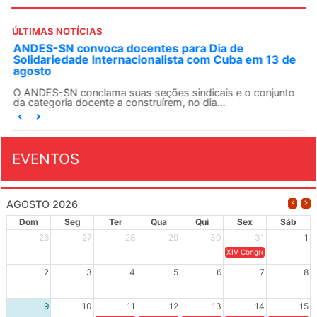
ÚLTIMAS NOTÍCIAS
ANDES-SN convoca docentes para Dia de
Solidariedade Internacionalista com Cuba em 13 de
agosto
O ANDES-SN conclama suas seções sindicais e o conjunto
da categoria docente a construírem, no dia...
EVENTOS
AGOSTO 2026
Dom
Seg
Ter
Qua
Qui
Sex
Sáb
26
27
28
29
30
31
1
XIV Congresso Brasileiro 
2
3
4
5
6
7
8