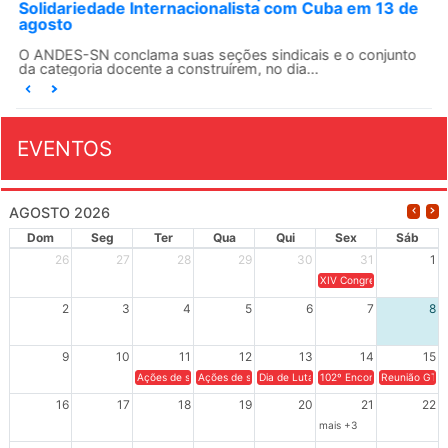
Solidariedade Internacionalista com Cuba em 13 de
agosto
O ANDES-SN conclama suas seções sindicais e o conjunto
da categoria docente a construírem, no dia...
EVENTOS
AGOSTO 2026
Dom
Seg
Ter
Qua
Qui
Sex
Sáb
26
27
28
29
30
31
1
XIV Congresso Brasileiro 
2
3
4
5
6
7
8
9
10
11
12
13
14
15
Ações de solidariedade a Cuba no Rio Grande do Sul - 100 anos 
Ações de solidariedade a Cuba no Rio Grande do Su
Dia de Luta em Defesa de Cuba e da S
102º Encontro da Regional
Reunião GTPE
16
17
18
19
20
21
22
mais +3