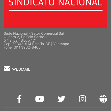
Sede Nacional - Setor Comercial Sul
Quadra 2, Edifício Cedro II
5 º andar, Bloco "C"
Cep: 70302-914 Brasília-DF |
Ver mapa
Fone: (61) 3962-8400
WEBMAIL