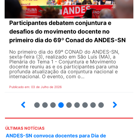
Participantes debatem conjuntura e
desafios do movimento docente no
primeiro dia do 69º Conad do ANDES-SN
No primeiro dia do 69º CONAD do ANDES-SN,
sexta-feira (3), realizado em São Luís (MA), a
Plenária do Tema 1 - Conjuntura e Movimento
docente reuniu as e os participantes para uma
profunda atualização da conjuntura nacional e
internacional. O evento, com o...
Publicado em: 03 de Julho de 2026
2
3
4
5
6
7
8
9
ÚLTIMAS NOTÍCIAS
ANDES-SN convoca docentes para Dia de