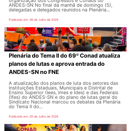
organização dos Congressos e Conads do
ANDES-SN No final da manhã de domingo (5),
delegadas e delegados reunidos na Plenária...
Publicado em: 06 de Julho de 2026
Plenária do Tema II do 69º Conad atualiza
planos de lutas e aprova entrada do
ANDES-SN no FNE
A atualização dos planos de luta dos setores das
Instituições Estaduais, Municipais e Distrital de
Ensino Superior (Iees, Imes e Ides) e das Federais
(Ifes) do ANDES-SN e do plano de lutas geral do
Sindicato Nacional marcou os debates da Plenária
do Tema II do...
Publicado em: 05 de Julho de 2026