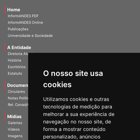
Home
InformANDES PDF
InformANDES Online
Publicações
Universidade e Sociedade
A Entidade
Diretoria Atual
História
O nosso site usa
Escritórios
Estatuto
cookies
Documentos
Circulares
Utilizamos cookies e outras
Notas Políticas
tecnologias de medição para
Rel. Conad/Congresso
melhorar a sua experiência de
navegação no nosso site, de
Mídias
Galerias
forma a mostrar conteúdo
Vídeos
personalizado, anúncios