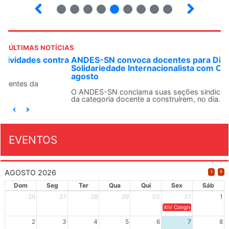
3
4
5
6
7
8
9
10
ÚLTIMAS NOTÍCIAS
ANDES-SN convoca docentes para Dia de
Solidariedade Internacionalista com Cuba em 13 de
agosto
O ANDES-SN conclama suas seções sindicais e o conjunto
da categoria docente a construírem, no dia...
EVENTOS
AGOSTO 2026
Dom
Seg
Ter
Qua
Qui
Sex
Sáb
26
27
28
29
30
31
1
XIV Congresso Brasileiro 