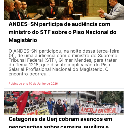
ANDES-SN participa de audiência com
ministro do STF sobre o Piso Nacional do
Magistério
O ANDES-SN participou, na noite dessa terça-feira
(9), de uma audiência com o ministro do Supremo
Tribunal Federal (STF), Gilmar Mendes, para tratar
do Tema 1218, que discute a aplicação do Piso
Salarial Profissional Nacional do Magistério. O
encontro ocorreu...
Publicado em: 10 de Junho de 2026
Categorias da Uerj cobram avanços em
negociações sobre carreira, auxílios e