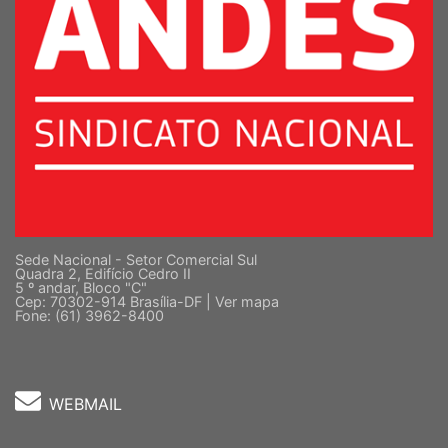
Sede Nacional - Setor Comercial Sul
Quadra 2, Edifício Cedro II
5 º andar, Bloco "C"
Cep: 70302-914 Brasília-DF |
Ver mapa
Fone: (61) 3962-8400
WEBMAIL