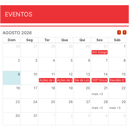
EVENTOS
AGOSTO 2026
Dom
Seg
Ter
Qua
Qui
Sex
Sáb
26
27
28
29
30
31
1
XIV Congresso Brasileiro 
2
3
4
5
6
7
8
9
10
11
12
13
14
15
Ações de solidariedade a Cuba no Rio Grande do Sul - 100 anos 
Ações de solidariedade a Cuba no Rio Grande do Su
Dia de Luta em Defesa de Cuba e da S
102º Encontro da Regional
Reunião GTPE
16
17
18
19
20
21
22
mais +3
23
24
25
26
27
28
29
mais +2
mais +3
30
31
1
2
3
4
5