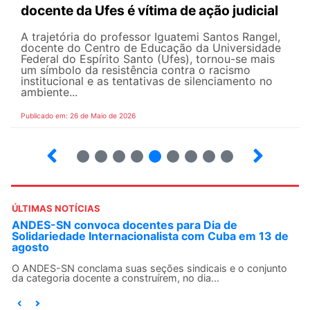
docente da Ufes é vítima de ação judicial
A trajetória do professor Iguatemi Santos Rangel,
docente do Centro de Educação da Universidade
Federal do Espírito Santo (Ufes), tornou-se mais
um símbolo da resistência contra o racismo
institucional e as tentativas de silenciamento no
ambiente...
Publicado em: 26 de Maio de 2026
4
5
6
7
8
9
10
12
ÚLTIMAS NOTÍCIAS
ANDES-SN convoca docentes para Dia de
Solidariedade Internacionalista com Cuba em 13 de
agosto
O ANDES-SN conclama suas seções sindicais e o conjunto
da categoria docente a construírem, no dia...