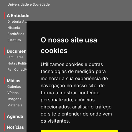
Universidade e Sociedade
A Entidade
Diretoria Atual
História
Escritórios
O nosso site usa
Estatuto
cookies
Documentos
Circulares
Notas Políticas
Utilizamos cookies e outras
Rel. Conad/Congresso
tecnologias de medição para
melhorar a sua experiência de
Mídias
navegação no nosso site, de
Galerias
forma a mostrar conteúdo
Vídeos
personalizado, anúncios
Imagens
Materiais
direcionados, analisar o tráfego
do site e entender de onde vêm
Agenda
os visitantes.
Notícias