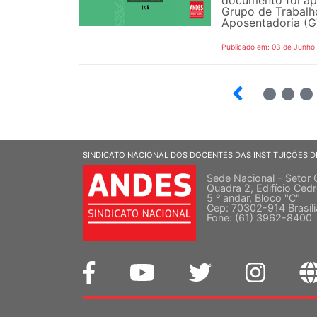
Grupo de Trabalh
Aposentadoria (GT
Publicado em: 03 de Junho
3
4
5
SINDICATO NACIONAL DOS DOCENTES DAS INSTITUIÇÕES D
Sede Nacional - Setor 
Quadra 2, Edifício Cedr
5 º andar, Bloco "C"
Cep: 70302-914 Brasíl
Fone: (61) 3962-8400