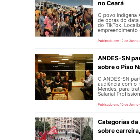
no Ceará
O povo indígena A
de obras do data
do TikTok. Locali
empreendimento é 
Publicado em: 12 de Junho
ANDES-SN part
sobre o Piso N
O ANDES-SN partic
audiência com o m
Mendes, para trat
Salarial Profissio
Publicado em: 10 de Junho
Categorias da
sobre carreira