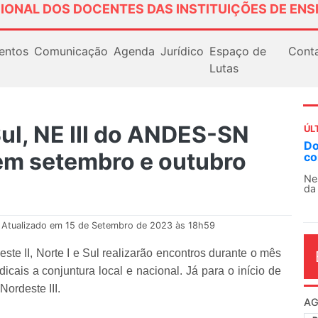
IONAL DOS DOCENTES DAS INSTITUIÇÕES DE ENS
entos
Comunicação
Agenda
Jurídico
Espaço de
Cont
Lutas
 Sul, NE III do ANDES-SN
ÚL
Docentes paralisam novamente as at
em setembro e outubro
contra as políticas de Milei na Argent
Nessa segunda-feira (3), sindicatos de doc
da educação superior e básica da Argentina.
Atualizado em 15 de Setembro de 2023 às 18h59
te II, Norte I e Sul realizarão encontros durante o mês
icais a conjuntura local e nacional. Já para o início de
Nordeste III.
AG