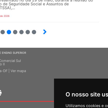
o de Seguridade Social e Assuntos de
SSA),...
 de 2026
6
7
8
9
10
E ENSINO SUPERIOR
Comercial Sul
o II
ia-DF |
Ver mapa
O nosso site u
Utilizamos cookies e o