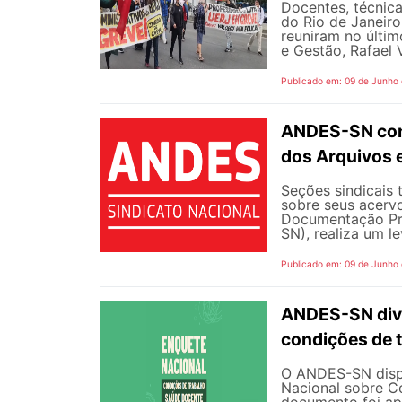
Docentes, técnica
do Rio de Janeiro
reuniram no últim
e Gestão, Rafael V
Publicado em: 09 de Junho
ANDES-SN conv
dos Arquivos 
Seções sindicais 
sobre seus acerv
Documentação Pro
SN), realiza um l
Publicado em: 09 de Junho
ANDES-SN divu
condições de 
O ANDES-SN dispo
Nacional sobre C
documento foi ap