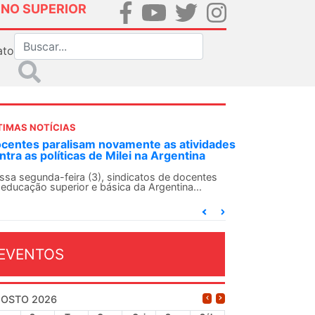
INO SUPERIOR
ato
TIMAS NOTÍCIAS
ividades
ANDES-SN convoca docentes para Dia de
ina
Solidariedade Internacionalista com Cuba em
13 de agosto
entes
..
O ANDES-SN conclama suas seções sindicais e o
conjunto da categoria docente a construírem, no
dia...
EVENTOS
OSTO 2026