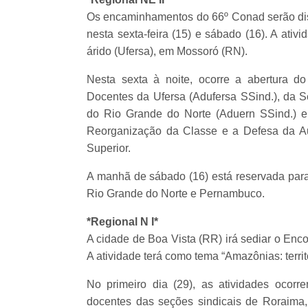
Os encaminhamentos do 66º Conad serão disc
nesta sexta-feira (15) e sábado (16). A ati
árido (Ufersa), em Mossoró (RN).
Nesta sexta à noite, ocorre a abertura d
Docentes da Ufersa (Adufersa SSind.), da 
do Rio Grande do Norte (Aduern SSind.) e
Reorganização da Classe e a Defesa da Au
Superior.
A manhã de sábado (16) está reservada para
Rio Grande do Norte e Pernambuco.
*Regional N I*
A cidade de Boa Vista (RR) irá sediar o Enco
A atividade terá como tema “Amazônias: territó
No primeiro dia (29), as atividades oco
docentes das seções sindicais de Roraima