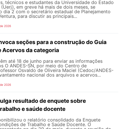
s, técnicos e estudantes da Universidade do Estado
 (Uerj), em greve há mais de dois meses, se
o dia 2 com o secretário estadual de Planejamento
entura, para discutir as principais...
 de 2026
oca seções para a construção do Guia
e Acervos da categoria
têm até 18 de junho para enviar as informações
os O ANDES-SN, por meio do Centro de
fessor Osvaldo de Oliveira Maciel (Cedoc/ANDES-
evantamento nacional dos arquivos e acervos...
 de 2026
lga resultado de enquete sobre
trabalho e saúde docente
nibilizou o relatório consolidado da Enquete
ondições de Trabalho e Saúde Docente. O
resentado no dia 29 de maio, durante a reunião do