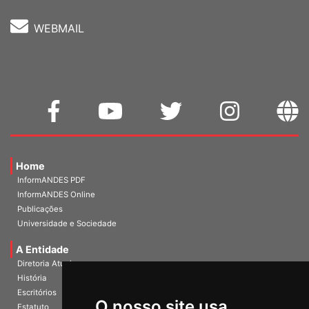
WEBMAIL
Home
InformANDES PDF
InformANDES Online
Publicações
Universidade e Sociedade
A Entidade
Diretoria Atual
História
Escritórios
O nosso site usa
Estatuto