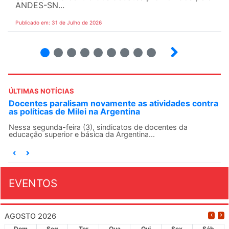
ANDES-SN...
Publicado em: 31 de Julho de 2026
2
3
4
5
6
7
8
9
ÚLTIMAS NOTÍCIAS
ntra
ANDES-SN convoca docentes para Dia de
Solidariedade Internacionalista com Cuba em 13 de
agosto
O ANDES-SN conclama suas seções sindicais e o conjunto
da categoria docente a construírem, no dia...
EVENTOS
AGOSTO 2026
Dom
Seg
Ter
Qua
Qui
Sex
Sáb