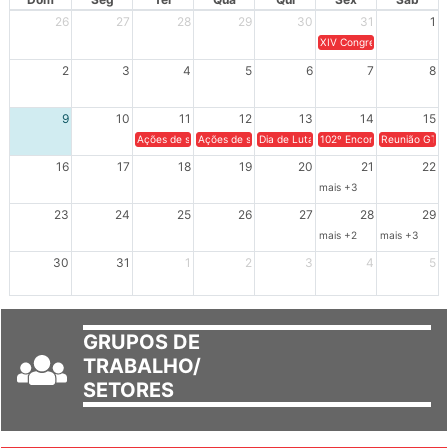
26
27
28
29
30
31
1
XIV Congresso Brasileiro 
2
3
4
5
6
7
8
9
10
11
12
13
14
15
Ações de solidariedade a Cuba no Rio Grande do Sul - 100 anos 
Ações de solidariedade a Cuba no Rio Grande do Su
Dia de Luta em Defesa de Cuba e da S
102º Encontro da Regional
Reunião GTPE
16
17
18
19
20
21
22
mais +3
23
24
25
26
27
28
29
mais +2
mais +3
30
31
1
2
3
4
5
GRUPOS DE
TRABALHO/
SETORES