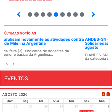
18
19
20
21
22
23
24
25
26
ÚLTIMAS NOTÍCIAS
ANDES-SN convoca docentes para Dia de
Solidariedade Internacionalista com Cuba em 13 de
agosto
O ANDES-SN conclama suas seções sindicais e o conjunto
da categoria docente a construírem, no dia...
EVENTOS
AGOSTO 2026
Dom
Seg
Ter
Qua
Qui
Sex
Sáb
26
27
28
29
30
31
1