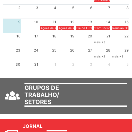
XIV Congresso Brasileiro 
2
3
4
5
6
7
8
9
10
11
12
13
14
15
Ações de solidariedade a Cuba no Rio Grande do Sul - 100 anos 
Ações de solidariedade a Cuba no Rio Grande do Su
Dia de Luta em Defesa de Cuba e da S
102º Encontro da Regional
Reunião GTPE
16
17
18
19
20
21
22
mais +3
23
24
25
26
27
28
29
mais +2
mais +3
30
31
1
2
3
4
5
GRUPOS DE
TRABALHO/
SETORES
JORNAL