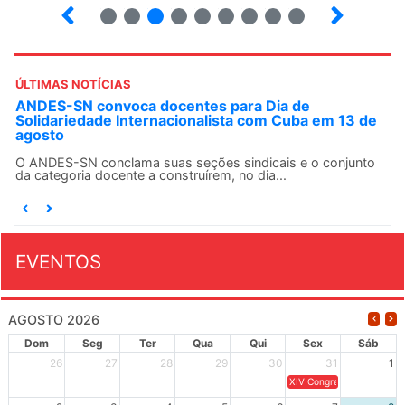
2
3
4
5
6
7
8
9
ÚLTIMAS NOTÍCIAS
ANDES-SN convoca docentes para Dia de
Solidariedade Internacionalista com Cuba em 13 de
agosto
O ANDES-SN conclama suas seções sindicais e o conjunto
da categoria docente a construírem, no dia...
EVENTOS
AGOSTO 2026
Dom
Seg
Ter
Qua
Qui
Sex
Sáb
26
27
28
29
30
31
1
XIV Congresso Brasileiro 