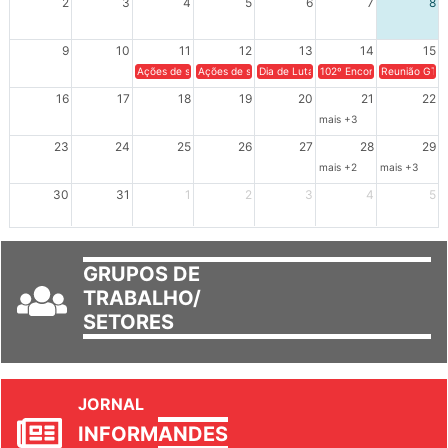
2
3
4
5
6
7
8
9
10
11
12
13
14
15
Ações de solidariedade a Cuba no Rio Grande do Sul - 100 anos 
Ações de solidariedade a Cuba no Rio Grande do Su
Dia de Luta em Defesa de Cuba e da S
102º Encontro da Regional
Reunião GTPE
16
17
18
19
20
21
22
mais +3
23
24
25
26
27
28
29
mais +2
mais +3
30
31
1
2
3
4
5
GRUPOS DE
TRABALHO/
SETORES
JORNAL
INFORM
ANDES