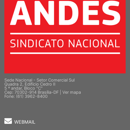
Sede Nacional - Setor Comercial Sul
Quadra 2, Edifício Cedro II
5 º andar, Bloco "C"
Cep: 70302-914 Brasília-DF |
Ver mapa
Fone: (61) 3962-8400
WEBMAIL