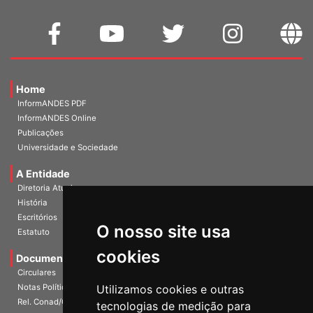
Home
InformANDES PDF
InformANDES Online
Publicações
Universidade e Sociedade
A Entidade
Diretoria Atual
História
Escritórios
O nosso site usa
Estatuto
cookies
Documentos
Circulares
Utilizamos cookies e outras
Notas Políticas
Rel. Conad/Congresso
tecnologias de medição para