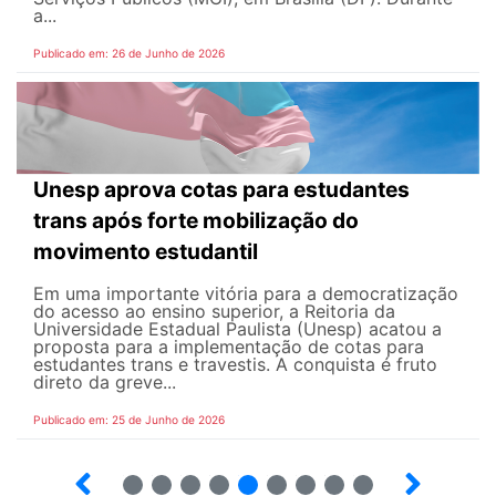
a...
Publicado em: 26 de Junho de 2026
Unesp aprova cotas para estudantes
trans após forte mobilização do
movimento estudantil
Em uma importante vitória para a democratização
do acesso ao ensino superior, a Reitoria da
Universidade Estadual Paulista (Unesp) acatou a
proposta para a implementação de cotas para
estudantes trans e travestis. A conquista é fruto
direto da greve...
Publicado em: 25 de Junho de 2026
2
3
4
5
6
7
8
9