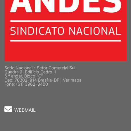
Sede Nacional - Setor Comercial Sul
Quadra 2, Edifício Cedro II
5 º andar, Bloco "C"
Cep: 70302-914 Brasília-DF |
Ver mapa
Fone: (61) 3962-8400
WEBMAIL