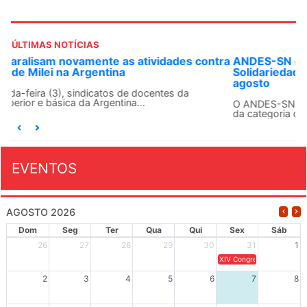
ÚLTIMAS NOTÍCIAS
ra
ANDES-SN convoca docentes para Dia de
Solidariedade Internacionalista com Cuba em 13 de
agosto
O ANDES-SN conclama suas seções sindicais e o conjunto
da categoria docente a construírem, no dia...
EVENTOS
AGOSTO 2026
Dom
Seg
Ter
Qua
Qui
Sex
Sáb
26
27
28
29
30
31
1
XIV Congresso Brasileiro 
2
3
4
5
6
7
8