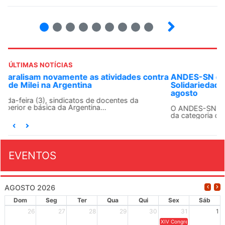
2
3
4
5
6
7
8
9
ÚLTIMAS NOTÍCIAS
ANDES-SN convoca docentes para Dia de
Solidariedade Internacionalista com Cuba em 13 de
agosto
O ANDES-SN conclama suas seções sindicais e o conjunto
da categoria docente a construírem, no dia...
EVENTOS
AGOSTO 2026
Dom
Seg
Ter
Qua
Qui
Sex
Sáb
26
27
28
29
30
31
1