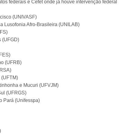
tutos federais e Cefet onde já houve intervenção federal
ncisco (UNIVASF)
da Lusofonia Afro-Brasileira (UNILAB)
FFS)
os (UFGD)
UFES)
ano (UFRB)
ERSA)
o (UFTM)
itinhonha e Mucuri (UFVJM)
 Sul (UFRGS)
o Pará (Unifesspa)
)