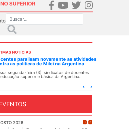
INO SUPERIOR
ato
TIMAS NOTÍCIAS
NDES-SN convoca docentes para Dia de
lidariedade Internacionalista com Cuba em
 de agosto
ANDES-SN conclama suas seções sindicais e o
njunto da categoria docente a construírem, no
...
EVENTOS
OSTO 2026