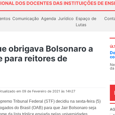
IONAL DOS DOCENTES DAS INSTITUIÇÕES DE ENS
entos
Comunicação
Agenda
Jurídico
Espaço de
Cont
Lutas
que obrigava Bolsonaro a
ÚL
Docentes paralisam novamente as atividades
A
ce para reitores de
contra as políticas de Milei na Argentina
So
13
Nessa segunda-feira (3), sindicatos de docentes
da educação superior e básica da Argentina...
O 
co
dia
Atualizado em 09 de Fevereiro de 2021 às 14h27
upremo Tribunal Federal (STF) decidiu na sexta-feira (5)
dvogados do Brasil (OAB) para que Jair Bolsonaro seja
AG
me da lista tríplice enviada pelas universidades