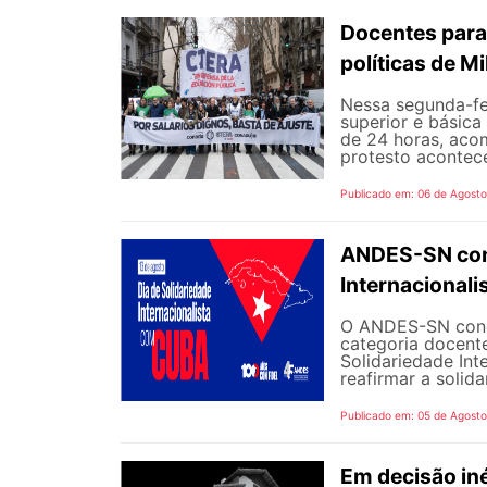
Docentes para
políticas de Mi
Nessa segunda-fe
superior e básica
de 24 horas, aco
protesto aconteceu
Publicado em: 06 de Agost
ANDES-SN conv
Internacional
O ANDES-SN concl
categoria docente
Solidariedade Int
reafirmar a solida
Publicado em: 05 de Agost
Em decisão iné