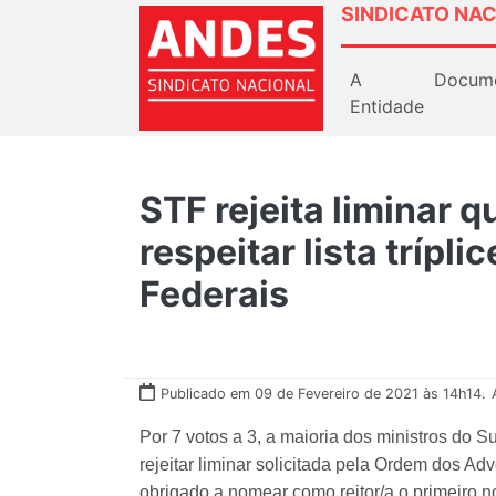
SINDICATO NAC
A
Docum
Entidade
STF rejeita liminar 
respeitar lista trípli
Federais
Publicado em 09 de Fevereiro de 2021 às 14h14.
Por 7 votos a 3, a maioria dos ministros do S
rejeitar liminar solicitada pela Ordem dos A
obrigado a nomear como reitor/a o primeiro no