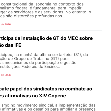
o constitucional da isonomia no contexto dos
onalismo federal é fundamental para impedir
teger os servidores e as servidoras. No entanto, o
ica são distorções profundas nos...
o de 2026
icipa da instalação de GT do MEC sobre
o das IFE
ipou, na manhã da última sexta-feira (31), da
ação do Grupo de Trabalho (GT) para
s mecanismos de participação e gestão
nstituições Federais de Ensino...
o de 2026
te papel dos sindicatos no combate ao
es afirmativas no XIV Copene
ismo no movimento sindical, a implementação das
s afirmativas e os desafios para ampliar a presença