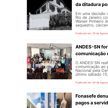
da ditadura p
Em uma decisão co
Rio de Janeiro c
Waneir Pinheiro 
sequestro, cárcere
Publicado em: 05 de Agost
ANDES-SN fort
comunicação c
O ANDES-SN reafi
comunicação ao p
Nacional pela De
último sábado (1),
Publicado em: 04 de Agost
Fonasefe denu
pagos a servi