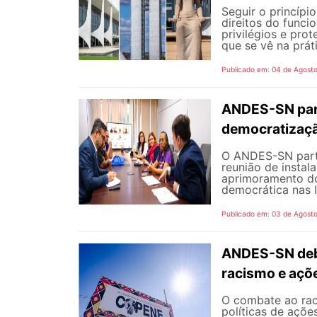
Seguir o princípi
direitos do funci
privilégios e pro
que se vê na prát
Publicado em: 04 de Agost
ANDES-SN part
democratizaçã
O ANDES-SN partic
reunião de instal
aprimoramento do
democrática nas I
Publicado em: 03 de Agost
ANDES-SN deba
racismo e açõ
O combate ao rac
políticas de açõe