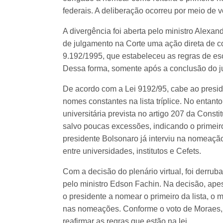
federais. A deliberação ocorreu por meio de v
A divergência foi aberta pelo ministro Alexa
de julgamento na Corte uma ação direta de co
9.192/1995, que estabeleceu as regras de esco
Dessa forma, somente após a conclusão do ju
De acordo com a Lei 9192/95, cabe ao preside
nomes constantes na lista tríplice. No entant
universitária prevista no artigo 207 da Const
salvo poucas excessões, indicando o primeir
presidente Bolsonaro já interviu na nomeação
entre universidades, institutos e Cefets.
Com a decisão do plenário virtual, foi derr
pelo ministro Edson Fachin. Na decisão, ape
o presidente a nomear o primeiro da lista, o mi
nas nomeações. Conforme o voto de Moraes, 
reafirmar as regras que estão na lei.