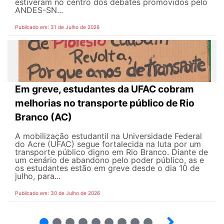
estiveram no centro dos debates promovidos pelo
ANDES-SN...
Publicado em: 31 de Julho de 2026
Em greve, estudantes da UFAC cobram
melhorias no transporte público de Rio
Branco (AC)
A mobilização estudantil na Universidade Federal
do Acre (UFAC) segue fortalecida na luta por um
transporte público digno em Rio Branco. Diante de
um cenário de abandono pelo poder público, as e
os estudantes estão em greve desde o dia 10 de
julho, para...
Publicado em: 30 de Julho de 2026
2
3
4
5
6
7
8
9