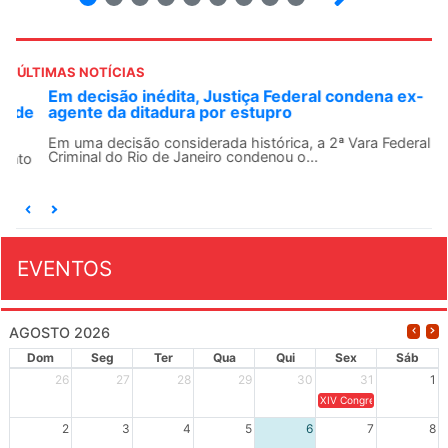
ÚLTIMAS NOTÍCIAS
Em decisão inédita, Justiça Federal condena ex-
agente da ditadura por estupro
Em uma decisão considerada histórica, a 2ª Vara Federal
Criminal do Rio de Janeiro condenou o...
EVENTOS
AGOSTO 2026
Dom
Seg
Ter
Qua
Qui
Sex
Sáb
26
27
28
29
30
31
1
XIV Congresso Brasileiro 
2
3
4
5
6
7
8