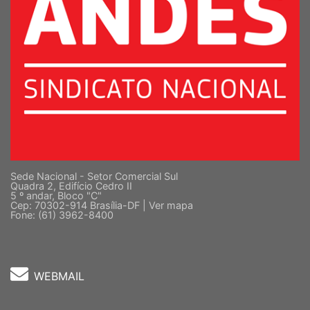
Sede Nacional - Setor Comercial Sul
Quadra 2, Edifício Cedro II
5 º andar, Bloco "C"
Cep: 70302-914 Brasília-DF |
Ver mapa
Fone: (61) 3962-8400
WEBMAIL