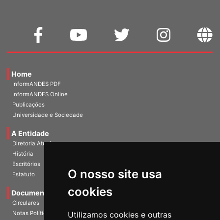
Home
InformANDES PDF
InformANDES Online
Publicações
Universidade e Sociedade
A Entidade
Diretoria Atual
História
Escritórios
Estatuto
O nosso site usa
Documentos
cookies
Circulares
Notas Políticas
Utilizamos cookies e outras
Rel. Conad/Congresso