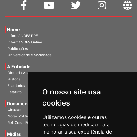
Home
InformANDES PDF
InformANDES Online
Publicações
Universidade e Sociedade
A Entidade
Diretoria Atual
História
O nosso site usa
Escritórios
Estatuto
cookies
Documentos
Circulares
Utilizamos cookies e outras
Notas Políticas
tecnologias de medição para
Rel. Conad/Congresso
melhorar a sua experiência de