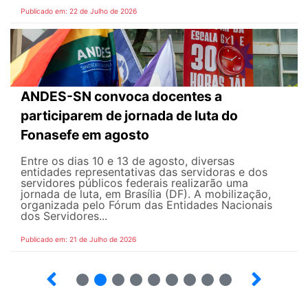
Publicado em: 22 de Julho de 2026
ANDES-SN convoca docentes a
participarem de jornada de luta do
Fonasefe em agosto
Entre os dias 10 e 13 de agosto, diversas
entidades representativas das servidoras e dos
servidores públicos federais realizarão uma
jornada de luta, em Brasília (DF). A mobilização,
organizada pelo Fórum das Entidades Nacionais
dos Servidores...
Publicado em: 21 de Julho de 2026
2
3
4
5
6
7
8
9