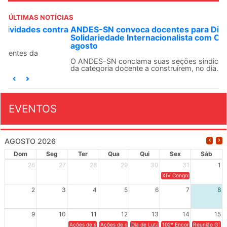
ÚLTIMAS NOTÍCIAS
ANDES-SN convoca docentes para Dia de
Solidariedade Internacionalista com Cuba em 13 de
agosto
O ANDES-SN conclama suas seções sindicais e o conjunto
da categoria docente a construírem, no dia...
EVENTOS
AGOSTO 2026
Dom
Seg
Ter
Qua
Qui
Sex
Sáb
26
27
28
29
30
31
1
XIV Congresso Brasileiro 
2
3
4
5
6
7
8
9
10
11
12
13
14
15