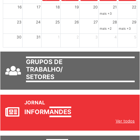
Ações de solidariedade a Cuba no Rio Grande do Sul - 100 anos 
Ações de solidariedade a Cuba no Rio Grande do Su
Dia de Luta em Defesa de Cuba e da S
102º Encontro da Regional
Reunião GTPE
16
17
18
19
20
21
22
mais +3
23
24
25
26
27
28
29
mais +2
mais +3
30
31
1
2
3
4
5
GRUPOS DE
TRABALHO/
SETORES
JORNAL
INFORM
ANDES
Ver todos