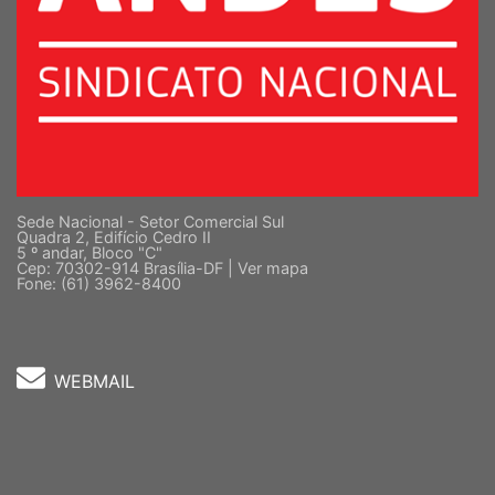
Sede Nacional - Setor Comercial Sul
Quadra 2, Edifício Cedro II
5 º andar, Bloco "C"
Cep: 70302-914 Brasília-DF |
Ver mapa
Fone: (61) 3962-8400
WEBMAIL