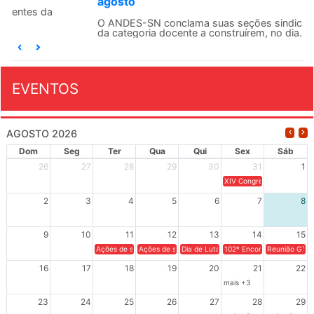
agosto
O ANDES-SN conclama suas seções sindicais e o conjunto
da categoria docente a construírem, no dia...
EVENTOS
AGOSTO 2026
Dom
Seg
Ter
Qua
Qui
Sex
Sáb
26
27
28
29
30
31
1
XIV Congresso Brasileiro 
2
3
4
5
6
7
8
9
10
11
12
13
14
15
Ações de solidariedade a Cuba no Rio Grande do Sul - 100 anos 
Ações de solidariedade a Cuba no Rio Grande do Su
Dia de Luta em Defesa de Cuba e da S
102º Encontro da Regional
Reunião GTPE
16
17
18
19
20
21
22
mais +3
23
24
25
26
27
28
29