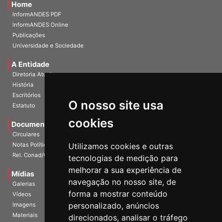
Home
InformANDES PDF
InformANDES Online
Publicações
Universidade e Sociedade
A Entidade
Diretoria Atual
História
O nosso site usa
Escritórios
Estatuto
cookies
Documentos
Circulares
Utilizamos cookies e outras
Notas Políticas
tecnologias de medição para
Rel. Conad/Congresso
melhorar a sua experiência de
navegação no nosso site, de
Mídias
Galerias
forma a mostrar conteúdo
Vídeos
personalizado, anúncios
Imagens
direcionados, analisar o tráfego