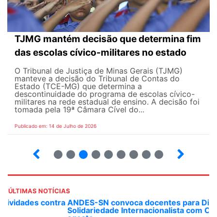
TJMG mantém decisão que determina fim
das escolas cívico-militares no estado
O Tribunal de Justiça de Minas Gerais (TJMG)
manteve a decisão do Tribunal de Contas do
Estado (TCE-MG) que determina a
descontinuidade do programa de escolas cívico-
militares na rede estadual de ensino. A decisão foi
tomada pela 19ª Câmara Cível do...
Publicado em: 14 de Julho de 2026
2
3
4
5
6
7
8
9
ÚLTIMAS NOTÍCIAS
ANDES-SN convoca docentes para Dia de
Solidariedade Internacionalista com Cuba em 13 de