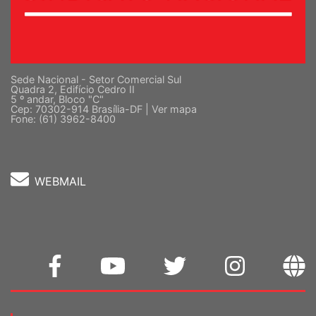
Sede Nacional - Setor Comercial Sul
Quadra 2, Edifício Cedro II
5 º andar, Bloco "C"
Cep: 70302-914 Brasília-DF |
Ver mapa
Fone: (61) 3962-8400
WEBMAIL