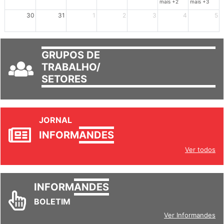
mais +2
mais +3
30
31
1
2
3
4
5
GRUPOS DE
TRABALHO/
SETORES
JORNAL
INFORM
ANDES
Ver todos
INFORM
ANDES
BOLETIM
Ver Informandes