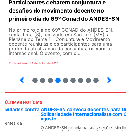
Participantes debatem conjuntura e
desafios do movimento docente no
primeiro dia do 69º Conad do ANDES-SN
No primeiro dia do 69º CONAD do ANDES-SN,
sexta-feira (3), realizado em São Luís (MA), a
Plenária do Tema 1 - Conjuntura e Movimento
docente reuniu as e os participantes para uma
profunda atualização da conjuntura nacional e
internacional. O evento, com o...
Publicado em: 03 de Julho de 2026
2
3
4
5
6
7
8
9
ÚLTIMAS NOTÍCIAS
ANDES-SN convoca docentes para Dia de
Solidariedade Internacionalista com Cuba em 13 de
agosto
O ANDES-SN conclama suas seções sindicais e o conjunto