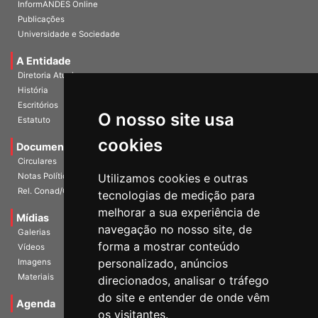
InformANDES PDF
InformANDES Online
Publicações
Universidade e Sociedade
A Entidade
Diretoria Atual
História
O nosso site usa
Escritórios
Estatuto
cookies
Documentos
Circulares
Utilizamos cookies e outras
Notas Políticas
tecnologias de medição para
Rel. Conad/Congresso
melhorar a sua experiência de
navegação no nosso site, de
Mídias
Galerias
forma a mostrar conteúdo
Vídeos
personalizado, anúncios
Imagens
direcionados, analisar o tráfego
Materiais
do site e entender de onde vêm
os visitantes.
Agenda