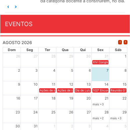
da categoria docente a construírem, no dia...
EVENTOS
AGOSTO 2026
Dom
Seg
Ter
Qua
Qui
Sex
Sáb
26
27
28
29
30
31
1
XIV Congresso Brasileiro 
2
3
4
5
6
7
8
9
10
11
12
13
14
15
Ações de solidariedade a Cuba no Rio Grande do Sul - 100 anos 
Ações de solidariedade a Cuba no Rio Grande do Su
Dia de Luta em Defesa de Cuba e da S
102º Encontro da Regional
Reunião GTPE
16
17
18
19
20
21
22
mais +3
23
24
25
26
27
28
29
mais +2
mais +3