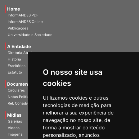
Home
InformANDES PDF
InformANDES Online
Publicações
Universidade e Sociedade
A Entidade
Diretoria Atual
História
O nosso site usa
Escritórios
Estatuto
cookies
Documentos
Circulares
Utilizamos cookies e outras
Notas Políticas
tecnologias de medição para
Rel. Conad/Congresso
melhorar a sua experiência de
navegação no nosso site, de
Mídias
Galerias
forma a mostrar conteúdo
Vídeos
personalizado, anúncios