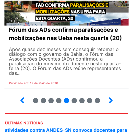
Fórum das ADs confirma paralisações e
mobilizações nas Ueba nesta quarta (20)
Após quase dez meses sem conseguir retomar o
diálogo com o governo da Bahia, o Fórum das
Associações Docentes (ADs) confirmou a
paralisação do movimento docente nesta quarta-
feira (20). O Fórum das ADs reúne representantes
das...
Publicado em: 19 de Maio de 2026
5
6
7
8
9
10
12
13
ÚLTIMAS NOTÍCIAS
ANDES-SN convoca docentes para Dia de