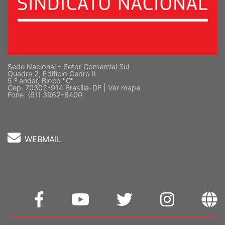
Sede Nacional - Setor Comercial Sul
Quadra 2, Edifício Cedro II
5 º andar, Bloco "C"
Cep: 70302-914 Brasília-DF |
Ver mapa
Fone: (61) 3962-8400
WEBMAIL