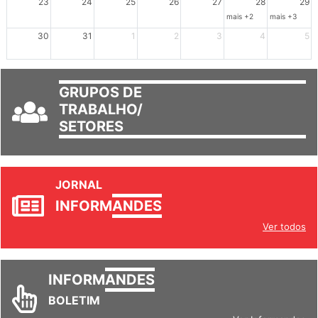
23
24
25
26
27
28
29
mais +2
mais +3
30
31
1
2
3
4
5
GRUPOS DE
TRABALHO/
SETORES
JORNAL
INFORM
ANDES
Ver todos
INFORM
ANDES
BOLETIM