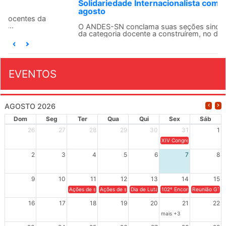
Solidariedade Internacionalista com Cuba em 13 de
agosto
O ANDES-SN conclama suas seções sindicais e o conjunto
da categoria docente a construírem, no dia...
EVENTOS
AGOSTO 2026
Dom
Seg
Ter
Qua
Qui
Sex
Sáb
26
27
28
29
30
31
1
XIV Congresso Brasileiro 
2
3
4
5
6
7
8
9
10
11
12
13
14
15
Ações de solidariedade a Cuba no Rio Grande do Sul - 100 anos 
Ações de solidariedade a Cuba no Rio Grande do Su
Dia de Luta em Defesa de Cuba e da S
102º Encontro da Regional
Reunião GTPE
16
17
18
19
20
21
22
mais +3