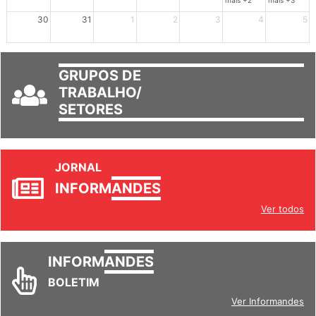
mais +2
mais +3
30
31
1
2
3
4
5
GRUPOS DE
TRABALHO/
SETORES
JORNAL
INFORM
ANDES
Ver todos
INFORM
ANDES
BOLETIM
Ver Informandes