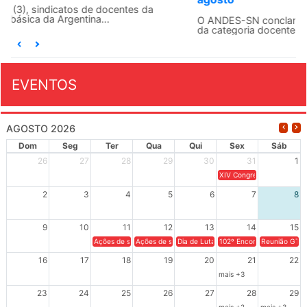
O ANDES-SN conclama suas seções sindicais e o conjunto
da categoria docente a construírem, no dia...
EVENTOS
AGOSTO 2026
Dom
Seg
Ter
Qua
Qui
Sex
Sáb
26
27
28
29
30
31
1
XIV Congresso Brasileiro 
2
3
4
5
6
7
8
9
10
11
12
13
14
15
Ações de solidariedade a Cuba no Rio Grande do Sul - 100 anos 
Ações de solidariedade a Cuba no Rio Grande do Su
Dia de Luta em Defesa de Cuba e da S
102º Encontro da Regional
Reunião GTPE
16
17
18
19
20
21
22
mais +3
23
24
25
26
27
28
29