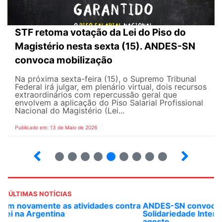
STF retoma votação da Lei do Piso do
Magistério nesta sexta (15). ANDES-SN
convoca mobilização
Na próxima sexta-feira (15), o Supremo Tribunal
Federal irá julgar, em plenário virtual, dois recursos
extraordinários com repercussão geral que
envolvem a aplicação do Piso Salarial Profissional
Nacional do Magistério (Lei...
Publicado em: 13 de Maio de 2026
6
7
8
9
10
12
13
14
ÚLTIMAS NOTÍCIAS
ANDES-SN convoca docentes para Dia de
Solidariedade Internacionalista com Cuba em 13 de
agosto