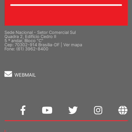
Sede Nacional - Setor Comercial Sul
Quadra 2, Edifício Cedro II
5 º andar, Bloco "C"
Cep: 70302-914 Brasília-DF |
Ver mapa
Fone: (61) 3962-8400
WEBMAIL