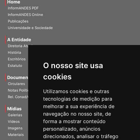
Home
InformANDES PDF
InformANDES Online
Publicações
Universidade e Sociedade
A Entidade
Diretoria Atual
História
O nosso site usa
Escritórios
Estatuto
cookies
Documentos
Circulares
Utilizamos cookies e outras
Notas Políticas
tecnologias de medição para
Rel. Conad/Congresso
melhorar a sua experiência de
navegação no nosso site, de
Mídias
Galerias
forma a mostrar conteúdo
Vídeos
personalizado, anúncios
Imagens
direcionados, analisar o tráfego
Materiais