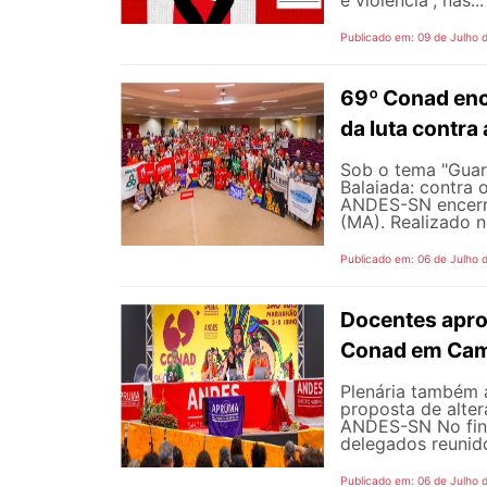
e violência”, nas...
Publicado em: 09 de Julho 
69º Conad enc
da luta contra
Sob o tema "Guarn
Balaiada: contra 
ANDES-SN encerro
(MA). Realizado n
Publicado em: 06 de Julho 
Docentes apro
Conad em Cam
Plenária também 
proposta de alte
ANDES-SN No fina
delegados reunido
Publicado em: 06 de Julho 