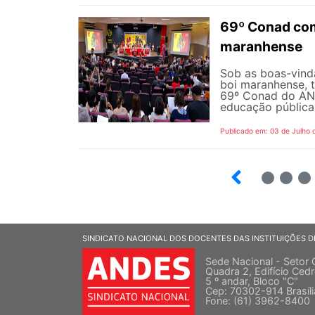
69º Conad com
maranhense
Sob as boas-vind
boi maranhense, t
69º Conad do AND
educação pública 
Publicado em: 03 de Julho 
2
3
SINDICATO NACIONAL DOS DOCENTES DAS INSTITUIÇÕES D
Sede Nacional - Setor 
Quadra 2, Edifício Cedr
5 º andar, Bloco "C"
Cep: 70302-914 Brasíl
Fone: (61) 3962-8400