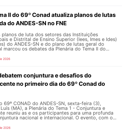
ma II do 69º Conad atualiza planos de lutas
ada do ANDES-SN no FNE
 planos de luta dos setores das Instituições
ais e Distrital de Ensino Superior (Iees, Imes e Ides)
fes) do ANDES-SN e do plano de lutas geral do
l marcou os debates da Plenária do Tema II do...
de 2026
debatem conjuntura e desafios do
ente no primeiro dia do 69º Conad do
do 69º CONAD do ANDES-SN, sexta-feira (3),
Luís (MA), a Plenária do Tema 1 - Conjuntura e
e reuniu as e os participantes para uma profunda
njuntura nacional e internacional. O evento, com o...
de 2026