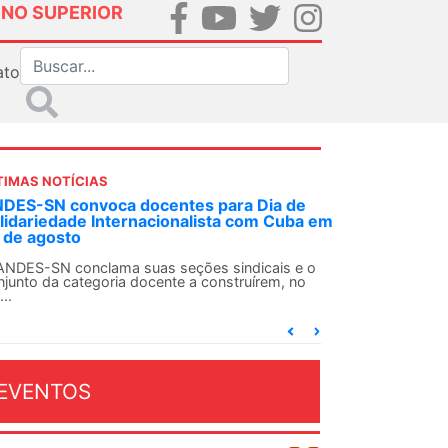
INO SUPERIOR
ato
TIMAS NOTÍCIAS
 de
Em decisão inédita, Justiça Federal condena
uba em
ex-agente da ditadura por estupro
Em uma decisão considerada histórica, a 2ª Vara
Federal Criminal do Rio de Janeiro condenou o...
 e o
 no
EVENTOS