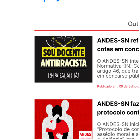
Out
ANDES-SN refo
cotas em conc
O ANDES-SN inten
Normativa (IN) C
artigo 46, que tr
em concurso públi
Publicado em: 09 de Julho 
ANDES-SN faz
protocolo cont
O ANDES-SN inic
“Protocolo de co
assédio moral e s