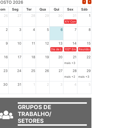
OSTO 2026
Dom
Seg
Ter
Qua
Qui
Sex
Sáb
26
27
28
29
30
31
1
XIV Congresso Brasileiro de Pesquisadores(a
2
3
4
5
6
7
8
9
10
11
12
13
14
15
Dia de Luta em Defesa de Cuba e da Soberania dos Po
102º Encontro da Regional Leste, “Em terra e
Reunião GTPE.
16
17
18
19
20
21
22
mais +3
23
24
25
26
27
28
29
mais +2
mais +3
30
31
1
2
3
4
5
GRUPOS DE
TRABALHO/
SETORES