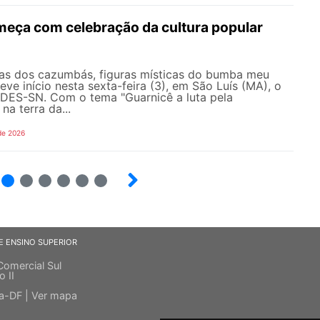
eça com celebração da cultura popular
as dos cazumbás, figuras místicas do bumba meu
eve início nesta sexta-feira (3), em São Luís (MA), o
ES-SN. Com o tema "Guarnicê a luta pela
na terra da...
de 2026
4
5
6
7
8
9
E ENSINO SUPERIOR
Comercial Sul
o II
ia-DF |
Ver mapa