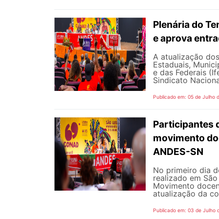
Plenária do Te
e aprova entr
A atualização dos
Estaduais, Municip
e das Federais (I
Sindicato Naciona
Publicado em: 05 de Julho 
Participantes 
movimento doc
ANDES-SN
No primeiro dia 
realizado em São 
Movimento docent
atualização da co
Publicado em: 03 de Julho 