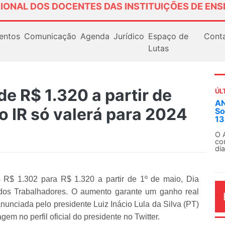
IONAL DOS DOCENTES DAS INSTITUIÇÕES DE ENS
entos
Comunicação
Agenda
Jurídico
Espaço de
Cont
Lutas
de R$ 1.320 a partir de
ÚL
ANDES-SN convoca docentes para Dia
o IR só valerá para 2024
Solidariedade Internacionalista com C
13 de agosto
O ANDES-SN conclama suas seções sindicais
conjunto da categoria docente a construírem,
dia...
s R$ 1.302 para R$ 1.320 a partir de 1º de maio, Dia
 dos Trabalhadores. O aumento garante um ganho real
anunciada pelo presidente Luiz Inácio Lula da Silva (PT)
em no perfil oficial do presidente no Twitter.