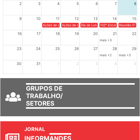
2
3
4
5
6
7
8
9
10
11
12
13
14
15
Ações de solidariedade a Cuba no Rio Grande do Sul - 100 anos 
Ações de solidariedade a Cuba no Rio Grande do Su
Dia de Luta em Defesa de Cuba e da S
102º Encontro da Regional
Reunião GTPE
16
17
18
19
20
21
22
mais +3
23
24
25
26
27
28
29
mais +2
mais +3
30
31
1
2
3
4
5
GRUPOS DE
TRABALHO/
SETORES
JORNAL