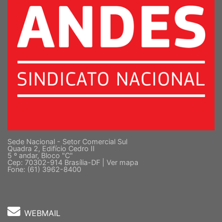
Sede Nacional - Setor Comercial Sul
Quadra 2, Edifício Cedro II
5 º andar, Bloco "C"
Cep: 70302-914 Brasília-DF |
Ver mapa
Fone: (61) 3962-8400
WEBMAIL