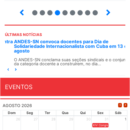
2
3
4
5
6
7
8
9
ÚLTIMAS NOTÍCIAS
ANDES-SN convoca docentes para Dia de
Solidariedade Internacionalista com Cuba em 13 de
agosto
O ANDES-SN conclama suas seções sindicais e o conjunto
da categoria docente a construírem, no dia...
EVENTOS
AGOSTO 2026
Dom
Seg
Ter
Qua
Qui
Sex
Sáb
26
27
28
29
30
31
1
XIV Congresso Brasileiro 