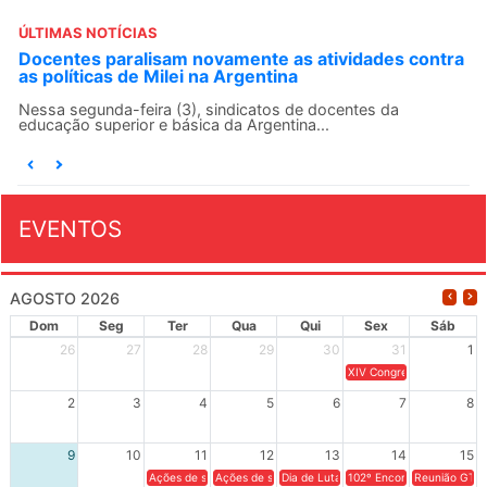
ÚLTIMAS NOTÍCIAS
ntra
ANDES-SN convoca docentes para Dia de
Solidariedade Internacionalista com Cuba em 13 de
agosto
O ANDES-SN conclama suas seções sindicais e o conjunto
da categoria docente a construírem, no dia...
EVENTOS
AGOSTO 2026
Dom
Seg
Ter
Qua
Qui
Sex
Sáb
26
27
28
29
30
31
1
XIV Congresso Brasileiro 
2
3
4
5
6
7
8
9
10
11
12
13
14
15
Ações de solidariedade a Cuba no Rio Grande do Sul - 100 anos 
Ações de solidariedade a Cuba no Rio Grande do Su
Dia de Luta em Defesa de Cuba e da S
102º Encontro da Regional
Reunião GTPE