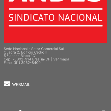
Sede Nacional - Setor Comercial Sul
Quadra 2, Edifício Cedro II
5 º andar, Bloco "C"
Cep: 70302-914 Brasília-DF |
Ver mapa
Fone: (61) 3962-8400
WEBMAIL