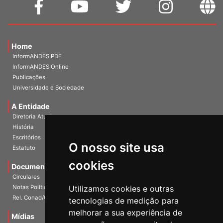
Home
InformANDES PDF
InformANDES Online
Publicações
Universidade e Sociedade
A Entidade
Diretoria Atual
História
Escritórios
O nosso site usa
Estatuto
cookies
Documentos
Circulares
Notas Políticas
Utilizamos cookies e outras
Rel. Conad/Congresso
tecnologias de medição para
melhorar a sua experiência de
Mídias