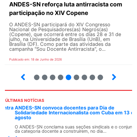
ANDES-SN reforça luta antirracista com
participação no XIV Copene
O ANDES-SN participará do XIV Congresso
Nacional de Pesquisadores(as) Negros(as)
(Copene), que ocorrerá entre os dias 28 e 31 de
julho, na Universidade de Brasília (UnB), em
Brasília (DF). Como parte das atividades da
campanha "Sou Docente Antirracista", o...
Publicado em: 18 de Junho de 2026
2
3
4
5
6
7
8
9
10
ÚLTIMAS NOTÍCIAS
ANDES-SN convoca docentes para Dia de
Solidariedade Internacionalista com Cuba em 13 de
agosto
O ANDES-SN conclama suas seções sindicais e o conjunto
da categoria docente a construírem, no dia...