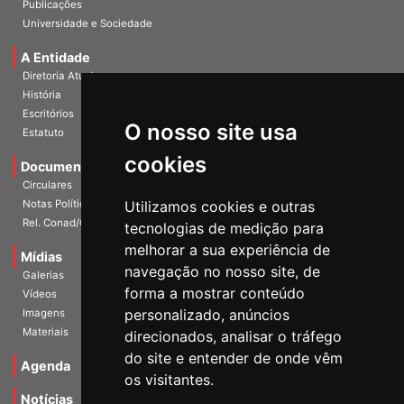
Publicações
Universidade e Sociedade
A Entidade
Diretoria Atual
História
O nosso site usa
Escritórios
Estatuto
cookies
Documentos
Circulares
Utilizamos cookies e outras
Notas Políticas
tecnologias de medição para
Rel. Conad/Congresso
melhorar a sua experiência de
navegação no nosso site, de
Mídias
Galerias
forma a mostrar conteúdo
Vídeos
personalizado, anúncios
Imagens
direcionados, analisar o tráfego
Materiais
do site e entender de onde vêm
os visitantes.
Agenda