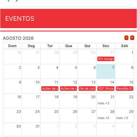
EVENTOS
AGOSTO 2026
Dom
Seg
Ter
Qua
Qui
Sex
Sáb
26
27
28
29
30
31
1
XIV Congresso Brasileiro 
2
3
4
5
6
7
8
9
10
11
12
13
14
15
Ações de solidariedade a Cuba no Rio Grande do Sul - 100 anos 
Ações de solidariedade a Cuba no Rio Grande do Su
Dia de Luta em Defesa de Cuba e da S
102º Encontro da Regional
Reunião GTPE
16
17
18
19
20
21
22
mais +3
23
24
25
26
27
28
29
mais +2
mais +3
30
31
1
2
3
4
5