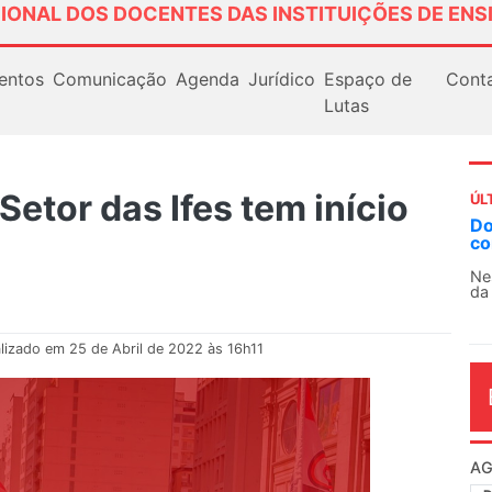
IONAL DOS DOCENTES DAS INSTITUIÇÕES DE ENS
entos
Comunicação
Agenda
Jurídico
Espaço de
Cont
Lutas
etor das Ifes tem início
ÚL
AN
So
13
O 
co
dia
lizado em 25 de Abril de 2022 às 16h11