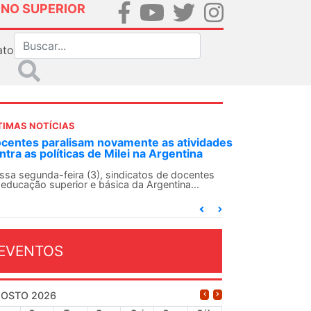
INO SUPERIOR
ato
TIMAS NOTÍCIAS
DES-SN convoca docentes para Dia de
lidariedade Internacionalista com Cuba em
 de agosto
ANDES-SN conclama suas seções sindicais e o
njunto da categoria docente a construírem, no
...
EVENTOS