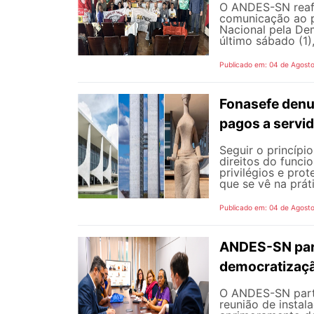
O ANDES-SN reafi
comunicação ao p
Nacional pela De
último sábado (1),
Publicado em: 04 de Agost
Fonasefe denu
pagos a servi
Seguir o princípi
direitos do funci
privilégios e pro
que se vê na prát
Publicado em: 04 de Agost
ANDES-SN part
democratizaçã
O ANDES-SN partic
reunião de instal