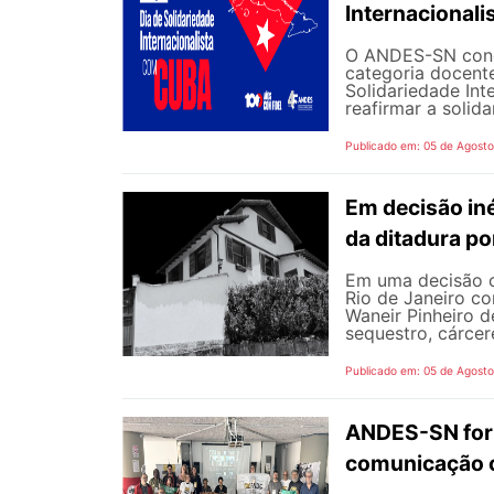
Internacional
O ANDES-SN concl
categoria docente
Solidariedade Int
reafirmar a solida
Publicado em: 05 de Agost
Em decisão iné
da ditadura p
Em uma decisão co
Rio de Janeiro c
Waneir Pinheiro 
sequestro, cárcere
Publicado em: 05 de Agost
ANDES-SN fort
comunicação c