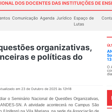
IONAL DOS DOCENTES DAS INSTITUIÇÕES DE ENS
entos
Comunicação
Agenda
Jurídico
Espaço de
Cont
Lutas
questões organizativas,
ÚL
Em
nceiras e políticas do
ex
Em
Fe
Atualizado em 23 de Outubro de 2025 às 12h18
iar o Seminário Nacional de Questões Organizativas,
 do ANDES-SN. A atividade acontecerá no Campus São
AG
 (Unifesp) na Vila Mariana, na sede da Associação de