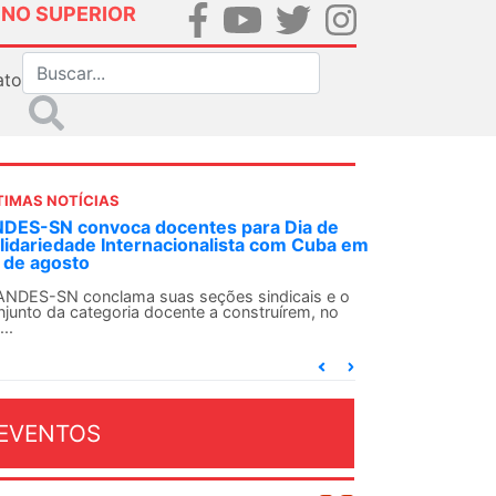
INO SUPERIOR
ato
TIMAS NOTÍCIAS
 decisão inédita, Justiça Federal condena
-agente da ditadura por estupro
 uma decisão considerada histórica, a 2ª Vara
deral Criminal do Rio de Janeiro condenou o...
EVENTOS
OSTO 2026