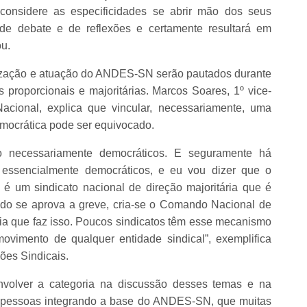
 considere as especificidades se abrir mão dos seus
 de debate e de reflexões e certamente resultará em
ou.
nização e atuação do ANDES-SN serão pautados durante
s proporcionais e majoritárias. Marcos Soares, 1º vice-
acional, explica que vincular, necessariamente, uma
democrática pode ser equivocado.
o necessariamente democráticos. E seguramente há
ão essencialmente democráticos, e eu vou dizer que o
m sindicato nacional de direção majoritária que é
ndo se aprova a greve, cria-se o Comando Nacional de
toria que faz isso. Poucos sindicatos têm esse mecanismo
ovimento de qualquer entidade sindical”, exemplifica
ões Sindicais.
nvolver a categoria na discussão desses temas e na
e pessoas integrando a base do ANDES-SN, que muitas