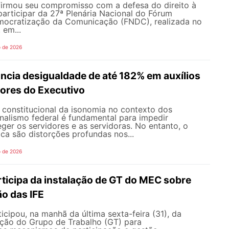
rmou seu compromisso com a defesa do direito à
articipar da 27ª Plenária Nacional do Fórum
mocratização da Comunicação (FNDC), realizada no
 em...
o de 2026
ncia desigualdade de até 182% em auxílios
dores do Executivo
o constitucional da isonomia no contexto dos
onalismo federal é fundamental para impedir
teger os servidores e as servidoras. No entanto, o
ica são distorções profundas nos...
o de 2026
icipa da instalação de GT do MEC sobre
o das IFE
ipou, na manhã da última sexta-feira (31), da
ação do Grupo de Trabalho (GT) para